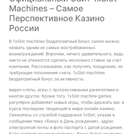
Machines – Самое
Перспективное Казино
России
В 1xSlot machines бездепозитный бонус смело можно
назвать одним из самых востребованных
вознаграждений. Впрочем, ничего удивительного, ведь
никто не откажется сделать несколько ставок за счет
компании. Рассказываем, как получить поощрение, не
требующее пополнения счета. 1xSlot machines
бездепозитный бонус за активность.
видео-слоты, игры с прогрессивными джекпотами и
многое другое. Кроме того, 1xSlot machine games
регулярно добавляет новые игры, чтобы держать вас в
курсе последних тенденций в мире онлайн-казино.
Свяжитесь со службой поддержки 1xSlot, указав в
сообщении тему «Бонус в День рождения», адрес
электронной почты и фото паспорта с датой рождения.
Если условия акции выполнены, бонус будет зачислен