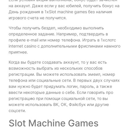
на аккаунт. Даже если у вас юбилей, получить бонус на
День рождения в 1xSlot machine games без наличия
игрового счета не получится.
Чтобы получить бездеп, необходимо выполнить
определенное задание. Например, подтвердить в
профиле e-mail или номер телефона. Играть в 1хслотс
internet casino с дополнительными фриспинами намного
приятнее.
Когда вы будете создавать аккаунт, то у вас есть
возможность выбрать из нескольких способов
регистрации. Вы можете использовать эмеил, номер
телефона или социальные сети. В первых двух случаях
вам нужно будет придумать логин, пароль, а также
ввести некоторые данные о себе. Если говорить про
регистрацию при помощи социальной сети, то вы
можете использовать ВК, ОК, Фэйсбук или другие
соцсети.
Slot Machine Games