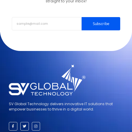
straight to your inbox!
Subscribe
SV Global Technology delivers innovative IT solutions that
empower businesses to thrive in a digital world.