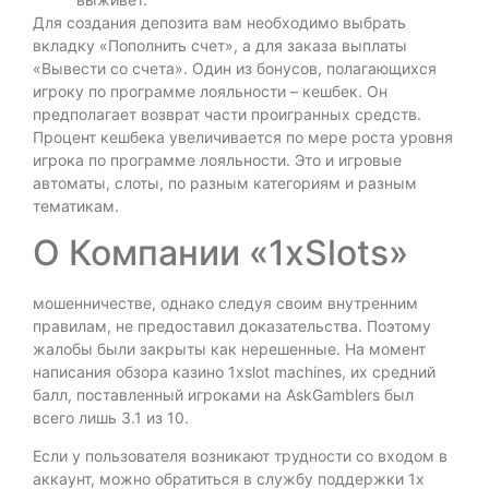
Для создания депозита вам необходимо выбрать
вкладку «Пополнить счет», а для заказа выплаты
«Вывести со счета». Один из бонусов, полагающихся
игроку по программе лояльности – кешбек. Он
предполагает возврат части проигранных средств.
Процент кешбека увеличивается по мере роста уровня
игрока по программе лояльности. Это и игровые
автоматы, слоты, по разным категориям и разным
тематикам.
О Компании «1xSlots»
мошенничестве, однако следуя своим внутренним
правилам, не предоставил доказательства. Поэтому
жалобы были закрыты как нерешенные. На момент
написания обзора казино 1xslot machines, их средний
балл, поставленный игроками на AskGamblers был
всего лишь 3.1 из 10.
Если у пользователя возникают трудности со входом в
аккаунт, можно обратиться в службу поддержки 1х