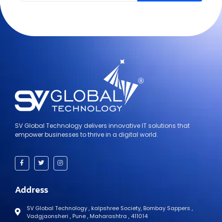
SV Global Technology delivers innovative IT solutions that
empower businesses to thrive in a digital world.
Address
SV Global Technology , kalpshree Society, Bombay Sappers ,
Vadgjaonsheri , Pune , Maharashtra , 411014