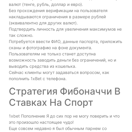
валют (тенге, рубль, доллар и евро).
Без прохождения верификации на пользователя
накладываются ограничения в размере рублей
(эквивалентно для других валют).
Подтвердить личность для увеличения максимумов не
так сложно.
Потребуется ввести ФИО, данные паспорта, приложить
сканы и фотографию на фоне документа.
Пользователям не только станет доступна
возможность заводить деньги без ограничений, но и
выводить средства из кошелька.
Сейчас клиенты могут задаваться вопросом, как
пополнить 1xBet с телефона.
Стратегия Фибоначчи В
Ставках На Спорт
1xbet Пополнение Я до сих пор не могу поверить и что
это произошло настоящее чудо!
Еще совсем недавно я был обычным парнем со