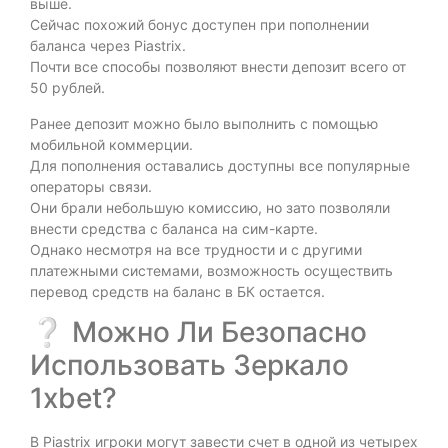
выше.
Сейчас похожий бонус доступен при пополнении
баланса через Piastrix.
Почти все способы позволяют внести депозит всего от
50 рублей.
Ранее депозит можно было выполнить с помощью
мобильной коммерции.
Для пополнения оставались доступны все популярные
операторы связи.
Они брали небольшую комиссию, но зато позволяли
внести средства с баланса на сим-карте.
Однако несмотря на все трудности и с другими
платежными системами, возможность осуществить
перевод средств на баланс в БК остается.
❔ Можно Ли Безопасно
Использовать Зеркало
1xbet?
В Piastrix игроки могут завести счет в одной из четырех