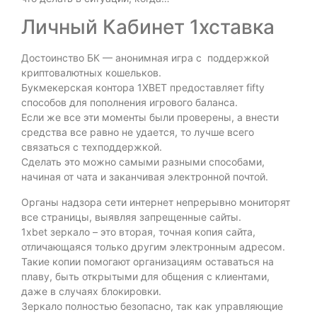
Личный Кабинет 1хставка
Достоинство БК — анонимная игра с поддержкой
криптовалютных кошельков.
Букмекерская контора 1XBET предоставляет fifty
способов для пополнения игрового баланса.
Если же все эти моменты были проверены, а внести
средства все равно не удается, то лучше всего
связаться с техподдержкой.
Сделать это можно самыми разными способами,
начиная от чата и заканчивая электронной почтой.
Органы надзора сети интернет непрерывно мониторят
все страницы, выявляя запрещенные сайты.
1xbet зеркало – это вторая, точная копия сайта,
отличающаяся только другим электронным адресом.
Такие копии помогают организациям оставаться на
плаву, быть открытыми для общения с клиентами,
даже в случаях блокировки.
Зеркало полностью безопасно, так как управляющие