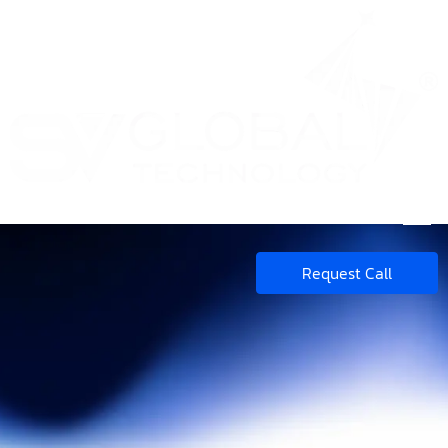
Request Call