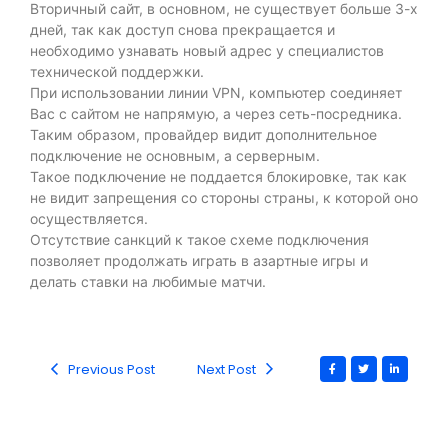
Вторичный сайт, в основном, не существует больше 3-х
дней, так как доступ снова прекращается и
необходимо узнавать новый адрес у специалистов
технической поддержки.
При использовании линии VPN, компьютер соединяет
Вас с сайтом не напрямую, а через сеть-посредника.
Таким образом, провайдер видит дополнительное
подключение не основным, а серверным.
Такое подключение не поддается блокировке, так как
не видит запрещения со стороны страны, к которой оно
осуществляется.
Отсутствие санкций к такое схеме подключения
позволяет продолжать играть в азартные игры и
делать ставки на любимые матчи.
Previous Post
Next Post