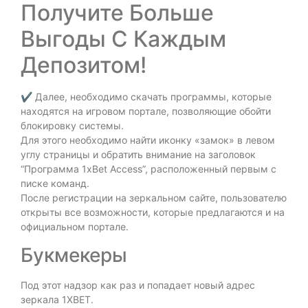
Получите Больше
Выгоды С Каждым
Депозитом!
✔️ Далее, необходимо скачать программы, которые
находятся на игровом портале, позволяющие обойти
блокировку системы.
Для этого необходимо найти иконку «замок» в левом
углу страницы и обратить внимание на заголовок
“Программа 1xBet Access”, расположенный первым с
писке команд.
После регистрации на зеркальном сайте, пользователю
открыты все возможности, которые предлагаются и на
официальном портале.
Букмекеры
Под этот надзор как раз и попадает новый адрес
зеркала 1XBET.