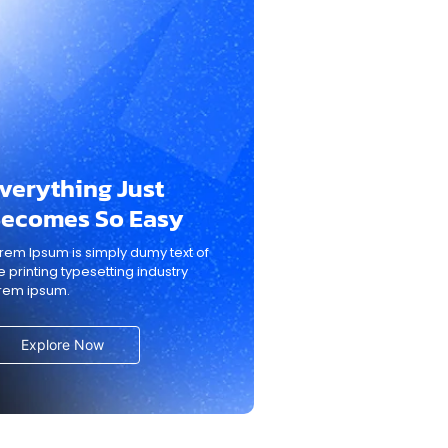
verything Just
ecomes So Easy
rem Ipsum is simply dumy text of
e printing typesetting industry
rem ipsum.
Explore Now