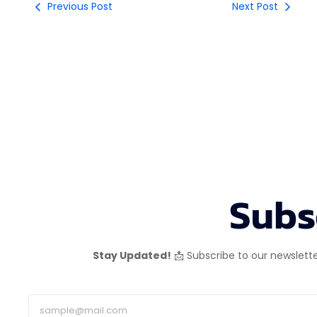
Previous Post
Next Post
Subs
Stay Updated!
📩 Subscribe to our newsletter