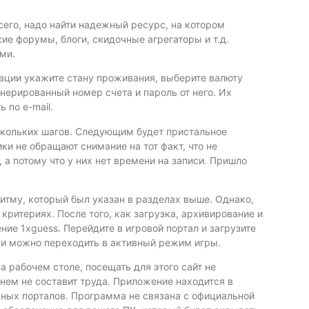
его, надо найти надежный ресурс, на котором
ие форумы, блоги, скидочные агрегаторы и т.д.
ми.
рации укажите стану проживания, выберите валюту
енерированный номер счета и пароль от него. Их
 по e-mail.
скольких шагов. Следующим будет пристальное
ки не обращают снимание на тот факт, что не
, а потому что у них нет времени на записи. Пришло
итму, который был указан в разделах выше. Однако,
критериях. После того, как загрузка, архивирование и
ие 1xguess. Перейдите в игровой портал и загрузите
 и можно переходить в активный режим игры.
а рабочем столе, посещать для этого сайт не
 нем не составит труда. Приложение находится в
ьных порталов. Программа не связана с официальной