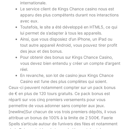
internationale.
Le service client de Kings Chance casino nous est
apparu des plus compétents durant nos interactions
avec eux.
Toutefois, le site a été développé en HTML5, ce qui
lui permet de s’adapter à tous les appareils.
Ainsi, que vous disposiez d’un iPhone, un iPad ou
tout autre appareil Android, vous pouvez tirer profit
des jeux et des bonus.
Pour obtenir des bonus sur Kings Chance Casino,
vous devez bien entendu y créer un compte d’argent
réel.
En revanche, son lot de casino jeux Kings Chance
Casino est l’une des plus complètes qui soient.
Ceux-ci peuvent notamment compter sur un pack bonus
de € en plus de 120 tours gratuits. Ce pack bonus est
réparti sur vos cinq premiers versements pour vous
permettre de vous adonner sans compter aux jeux.
[newline]Sur chacun de vos trois premiers dépôts, il vous
attribue un bonus de 100% à la limite de 2 500€. Faerie
Spells s’articule autour de l’univers des fées et notamment