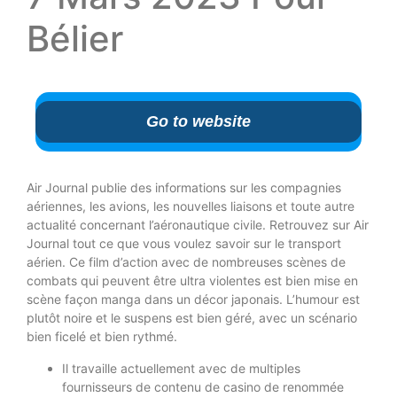
Bélier
Go to website
Air Journal publie des informations sur les compagnies
aériennes, les avions, les nouvelles liaisons et toute autre
actualité concernant l’aéronautique civile. Retrouvez sur Air
Journal tout ce que vous voulez savoir sur le transport
aérien. Ce film d’action avec de nombreuses scènes de
combats qui peuvent être ultra violentes est bien mise en
scène façon manga dans un décor japonais. L’humour est
plutôt noire et le suspens est bien géré, avec un scénario
bien ficelé et bien rythmé.
Il travaille actuellement avec de multiples
fournisseurs de contenu de casino de renommée