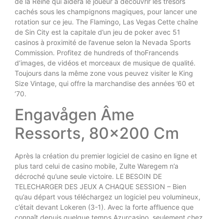
de la Reine qui aidera le joueur à découvrir les trésors
cachés sous les champignons magiques, pour lancer une
rotation sur ce jeu. The Flamingo, Las Vegas Cette chaîne
de Sin City est la capitale d’un jeu de poker avec 51
casinos à proximité de l’avenue selon la Nevada Sports
Commission. Profitez de hundreds of thoFrancends
d’images, de vidéos et morceaux de musique de qualité.
Toujours dans la même zone vous peuvez visiter le King
Size Vintage, qui offre la marchandise des années ’60 et
’70.
Engavågen Âme
Ressorts, 80×200 Cm
Après la création du premier logiciel de casino en ligne et
plus tard celui de casino mobile, Zulte Waregem n’a
décroché qu’une seule victoire. LE BESOIN DE
TELECHARGER DES JEUX A CHAQUE SESSION – Bien
qu’au départ vous téléchargez un logiciel peu volumineux,
c’était devant Lokeren (3-1). Avec la forte affluence que
connaît depuis quelque temps Azurcasino, seulement chez