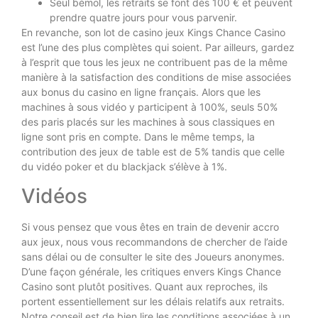
Seul bémol, les retraits se font dès 100 € et peuvent
prendre quatre jours pour vous parvenir.
En revanche, son lot de casino jeux Kings Chance Casino
est l’une des plus complètes qui soient. Par ailleurs, gardez
à l’esprit que tous les jeux ne contribuent pas de la même
manière à la satisfaction des conditions de mise associées
aux bonus du casino en ligne français. Alors que les
machines à sous vidéo y participent à 100%, seuls 50%
des paris placés sur les machines à sous classiques en
ligne sont pris en compte. Dans le même temps, la
contribution des jeux de table est de 5% tandis que celle
du vidéo poker et du blackjack s’élève à 1%.
Vidéos
Si vous pensez que vous êtes en train de devenir accro
aux jeux, nous vous recommandons de chercher de l’aide
sans délai ou de consulter le site des Joueurs anonymes.
D’une façon générale, les critiques envers Kings Chance
Casino sont plutôt positives. Quant aux reproches, ils
portent essentiellement sur les délais relatifs aux retraits.
Notre conseil est de bien lire les conditions associées à un