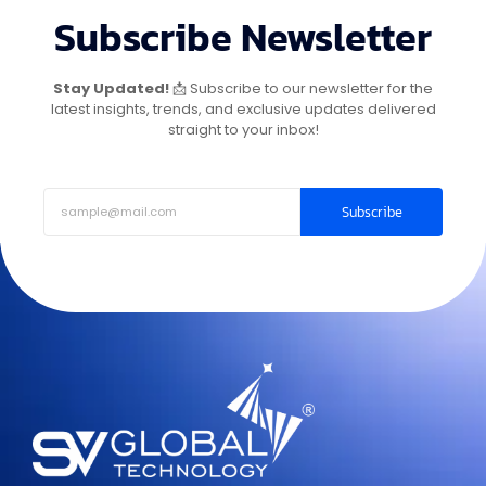
Subscribe Newsletter
Stay Updated!
📩 Subscribe to our newsletter for the
latest insights, trends, and exclusive updates delivered
straight to your inbox!
Subscribe