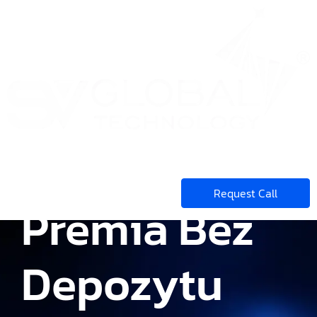
Request Call
Premia Bez
Depozytu