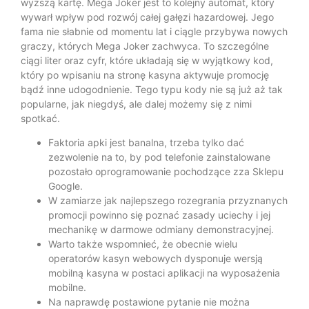
wyższą kartę. Mega Joker jest to kolejny automat, który
wywarł wpływ pod rozwój całej gałęzi hazardowej. Jego
fama nie słabnie od momentu lat i ciągle przybywa nowych
graczy, których Mega Joker zachwyca. To szczególne
ciągi liter oraz cyfr, które układają się w wyjątkowy kod,
który po wpisaniu na stronę kasyna aktywuje promocję
bądź inne udogodnienie. Tego typu kody nie są już aż tak
popularne, jak niegdyś, ale dalej możemy się z nimi
spotkać.
Faktoria apki jest banalna, trzeba tylko dać
zezwolenie na to, by pod telefonie zainstalowane
pozostało oprogramowanie pochodzące zza Sklepu
Google.
W zamiarze jak najlepszego rozegrania przyznanych
promocji powinno się poznać zasady uciechy i jej
mechanikę w darmowe odmiany demonstracyjnej.
Warto także wspomnieć, że obecnie wielu
operatorów kasyn webowych dysponuje wersją
mobilną kasyna w postaci aplikacji na wyposażenia
mobilne.
Na naprawdę postawione pytanie nie można