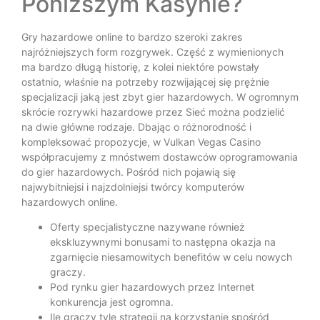
Poniższym Kasynie?
Gry hazardowe online to bardzo szeroki zakres
najróżniejszych form rozgrywek. Część z wymienionych
ma bardzo długą historię, z kolei niektóre powstały
ostatnio, właśnie na potrzeby rozwijającej się prężnie
specjalizacji jaką jest zbyt gier hazardowych. W ogromnym
skrócie rozrywki hazardowe przez Sieć można podzielić
na dwie główne rodzaje. Dbając o różnorodność i
kompleksować propozycje, w Vulkan Vegas Casino
współpracujemy z mnóstwem dostawców oprogramowania
do gier hazardowych. Pośród nich pojawią się
najwybitniejsi i najzdolniejsi twórcy komputerów
hazardowych online.
Oferty specjalistyczne nazywane również
ekskluzywnymi bonusami to następna okazja na
zgarnięcie niesamowitych benefitów w celu nowych
graczy.
Pod rynku gier hazardowych przez Internet
konkurencja jest ogromna.
Ile graczy tyle strategii na korzystanie spośród