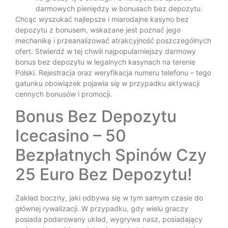
darmowych pieniędzy w bonusach bez depozytu.
Chcąc wyszukać najlepsze i miarodajne kasyno bez
depozytu z bonusem, wskazane jest poznać jego
mechanikę i przeanalizować atrakcyjność poszczególnych
ofert. Stwierdź w tej chwili najpopularniejszy darmowy
bonus bez depozytu w legalnych kasynach na terenie
Polski. Rejestracja oraz weryfikacja numeru telefonu – tego
gatunku obowiązek pojawia się w przypadku aktywacji
cennych bonusów i promocji.
Bonus Bez Depozytu
Icecasino – 50
Bezpłatnych Spinów Czy
25 Euro Bez Depozytu!
Zakład boczny, jaki odbywa się w tym samym czasie do
głównej rywalizacji. W przypadku, gdy wielu graczy
posiada podarowany układ, wygrywa nasz, posiadający