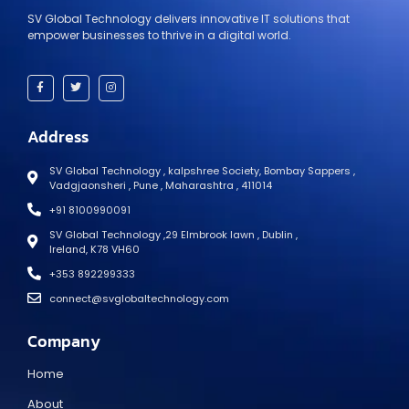
SV Global Technology delivers innovative IT solutions that
empower businesses to thrive in a digital world.
Address
SV Global Technology , kalpshree Society, Bombay Sappers ,
Vadgjaonsheri , Pune , Maharashtra , 411014
+91 8100990091
SV Global Technology ,29 Elmbrook lawn , Dublin ,
Ireland, K78 VH60
+353 892299333
connect@svglobaltechnology.com
Company
Home
About