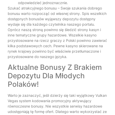
odpowiedzieć jednoznacznie.
Szukać atrakcyjnego bonusu – Swoje szukania dobrego
bonusu warto rozpocząć od własnej strony. Spis wszelkich
dostępnych bonusów wyjąwszy depozytu dostępny
wydaje się dla każdego czytelnika naszego portalu.
Oprócz naszą stroną powinno się śledzić strony kasyn i
inne tematyczne grupy hazardowe. Wszelkie kasyno
przystosowane na rzecz graczy z Polski powinno zawierać
kilka podstawowych cech. Pewne kasyno skierowane na
rynek krajowy powinno być właściwie przetłumaczone i
przystosowane do naszego języka.
Aktualne Bonusy Z Brakiem
Depozytu Dla Młodych
Polaków!
Warto je zaznaczyć, jeśli dzierży się taki wyjątkowy Vulkan
Vegas system kodowania promocyjny aktywujący
równoczesne bonusy. Nie wszystkie serwisy hazardowe
udostępniają tę formę ofert. Dlatego warto wykorzystać ze