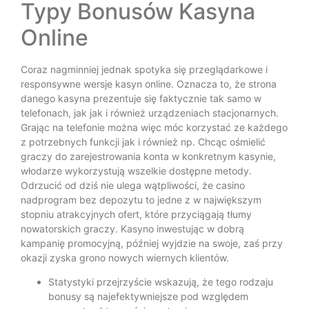
Typy Bonusów Kasyna
Online
Coraz nagminniej jednak spotyka się przeglądarkowe i
responsywne wersje kasyn online. Oznacza to, że strona
danego kasyna prezentuje się faktycznie tak samo w
telefonach, jak jak i również urządzeniach stacjonarnych.
Grając na telefonie można więc móc korzystać ze każdego
z potrzebnych funkcji jak i również np. Chcąc ośmielić
graczy do zarejestrowania konta w konkretnym kasynie,
włodarze wykorzystują wszelkie dostępne metody.
Odrzucić od dziś nie ulega wątpliwości, że casino
nadprogram bez depozytu to jedne z w największym
stopniu atrakcyjnych ofert, które przyciągają tłumy
nowatorskich graczy. Kasyno inwestując w dobrą
kampanię promocyjną, później wyjdzie na swoje, zaś przy
okazji zyska grono nowych wiernych klientów.
Statystyki przejrzyście wskazują, że tego rodzaju
bonusy są najefektywniejsze pod względem