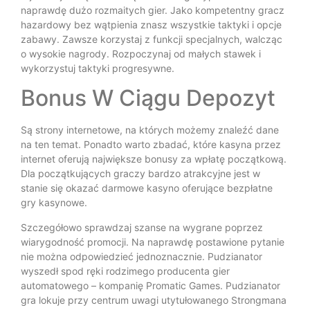
naprawdę dużo rozmaitych gier. Jako kompetentny gracz
hazardowy bez wątpienia znasz wszystkie taktyki i opcje
zabawy. Zawsze korzystaj z funkcji specjalnych, walcząc
o wysokie nagrody. Rozpoczynaj od małych stawek i
wykorzystuj taktyki progresywne.
Bonus W Ciągu Depozyt
Są strony internetowe, na których możemy znaleźć dane
na ten temat. Ponadto warto zbadać, które kasyna przez
internet oferują największe bonusy za wpłatę początkową.
Dla początkujących graczy bardzo atrakcyjne jest w
stanie się okazać darmowe kasyno oferujące bezpłatne
gry kasynowe.
Szczegółowo sprawdzaj szanse na wygrane poprzez
wiarygodność promocji. Na naprawdę postawione pytanie
nie można odpowiedzieć jednoznacznie. Pudzianator
wyszedł spod ręki rodzimego producenta gier
automatowego – kompanię Promatic Games. Pudzianator
gra lokuje przy centrum uwagi utytułowanego Strongmana