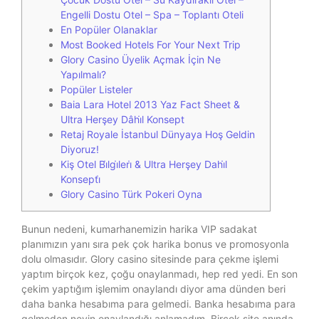
Engelli Dostu Otel – Spa – Toplantı Oteli
En Popüler Olanaklar
Most Booked Hotels For Your Next Trip
Glory Casino Üyelik Açmak İçin Ne
Yapılmalı?
Popüler Listeler
Baia Lara Hotel 2013 Yaz Fact Sheet &
Ultra Herşey Dâhi̇l Konsept
Retaj Royale İstanbul Dünyaya Hoş Geldin
Diyoruz!
Kiş Otel Bi̇lgi̇leri̇ & Ultra Herşey Dahi̇l
Konsepti̇
Glory Casino Türk Pokeri Oyna
Bunun nedeni, kumarhanemizin harika VIP sadakat
planımızın yanı sıra pek çok harika bonus ve promosyonla
dolu olmasıdır. Glory casino sitesinde para çekme işlemi
yaptım birçok kez, çoğu onaylanmadı, hep red yedi. En son
çekim yaptığım işlemim onaylandı diyor ama dünden beri
daha banka hesabıma para gelmedi. Banka hesabıma para
gelmeden neyin onaylandığı anlamadım. Birçok site anında