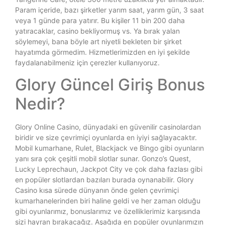
Param içeride, bazı şirketler yarım saat, yarım gün, 3 saat
veya 1 günde para yatırır. Bu kişiler 11 bin 200 daha
yatıracaklar, casino bekliyormuş vs. Ya bırak yalan
söylemeyi, bana böyle art niyetli bekleten bir şirket
hayatımda görmedim. Hizmetlerimizden en iyi şekilde
faydalanabilmeniz için çerezler kullanıyoruz.
Glory Güncel Giriş Bonus
Nedir?
Glory Online Casino, dünyadaki en güvenilir casinolardan
biridir ve size çevrimiçi oyunlarda en iyiyi sağlayacaktır.
Mobil kumarhane, Rulet, Blackjack ve Bingo gibi oyunların
yanı sıra çok çeşitli mobil slotlar sunar. Gonzo’s Quest,
Lucky Leprechaun, Jackpot City ve çok daha fazlası gibi
en popüler slotlardan bazıları burada oynanabilir. Glory
Casino kısa sürede dünyanın önde gelen çevrimiçi
kumarhanelerinden biri haline geldi ve her zaman olduğu
gibi oyunlarımız, bonuslarımız ve özelliklerimiz karşısında
sizi hayran bırakacağız. Aşağıda en popüler oyunlarımızın