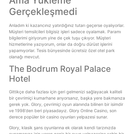
Ama Yükleme
Gerçekleşmedi
Anladım ki kazancınız yatırdığınız tutarı geçerse oyalıyorlar.
Müşteri temsilcileri bilgisiz işleri sadece oyalamak. Paramı
bilgilerimi giriyorum yine de çek tuşu çıkıyor. Müşteri
hizmetlerine yazıyorum, onlar da doğru dürüst işlerini
yapamıyorlar. Tesis bünyesinde ücretsiz özel otel park
olanağı mevcut.
The Bodrum Royal Palace
Hotel
Gittikçe daha fazlası için geri gelmenizi sağlayacak kaliteli
bir çevrimiçi kumarhane arıyorsanız, başka yere bakmanıza
gerek yok. Glory, çevrimiçi oyun alanında bilinen bir isimdir
ve 1998’den beri piyasadayız. Glory Online Casino, son
derece popüler bir casino oyunları yelpazesi sunar.
Glory, klasik şans oyunlarına ek olarak kendi tarzınızda
oynamanıza izin veren geniş bir oyun yelpazesine sahip bir