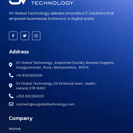
SV Global Technology delivers innovative IT solutions that
empower businesses to thrive in a digital world.
Address
SV Global Technology , kalpshree Society, Bombay Sappers ,
Vadgjaonsheri , Pune , Maharashtra , 411014
+91 8100990091
SV Global Technology ,29 Elmbrook lawn , Dublin ,
Ireland, K78 VH60
+353 892299333
connect@svglobaltechnology.com
Company
Home