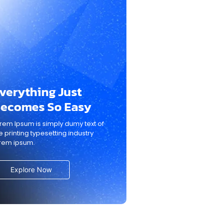
verything Just
ecomes So Easy
rem Ipsum is simply dumy text of
e printing typesetting industry
rem ipsum.
Explore Now