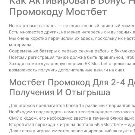
Как Активировать Бонус 
Промокоду Мостбет
Но стартовые награды — не единственный приятный момент
Есть множество других, не менее интересных и выгодных а
Мы очень коротко перечислим их здесь, поскольку их насто
материала.
Современные беттеры с первых секунд работы с букмеке
Поэтому регистрация также должна быть правильной, чтобы
Заходя на международную версию БК Mostbet с целью заре
возможность получить дополнительные деньги на счет.
Мостбет Промокод Для 2-4 Д
Получения И Отыгрыша
Для игроков предлагается более 15 различных вариантов в
Необходимо подтвердить номер телефона/адрес почтового 
СМС с кодом, его необходимо ввести в течение ближайших 
Второй этап перехода к игре на портале БК «Мостбет» – ид
Даже если у игрока имеется верифицированный аккаунт 