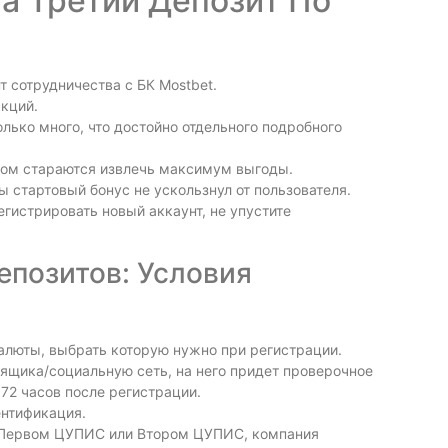
На Третий Депозит По
 сотрудничества с БК Mostbet.
кций.
лько много, что достойно отдельного подробного
ром стараются извлечь максимум выгоды.
 стартовый бонус не ускользнул от пользователя.
гистрировать новый аккаунт, не упустите
епозитов: Условия
алюты, выбрать которую нужно при регистрации.
ящика/социальную сеть, на него придет проверочное
72 часов после регистрации.
ентификация.
в Первом ЦУПИС или Втором ЦУПИС, компания