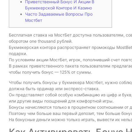
Приветственный Бонус И Акции В
Букмекерской Конторе И Казино
Часто Задаваемые Вопросы Про
Мостбет
Бесплатная ставка на МостБет доступна пользователям, 
оборотом one thousand рублей.
Букмекерская контора распространяет промокоды MostBet
подарки.
По условиям акции МостБет, игрок, пополнивший счет повто
В рамках приветственного пакета пользователям предлагае
чтобы получить бонус — 125% от суммы.
Чтобы получить бонусы у букмекера Мостбет, нужно соблюда
должна быть ординар или экспресс-ставка.
Он представляет собой особую комбинацию из цифр и букв
или другие виды поощрений для комфортной игры.
Бонусы начисляются только в процентном соотношении от д
Поэтому чем больше ваш первый депозит, тем больше бону
На бонусные деньги можно только играть, вывести их нельз