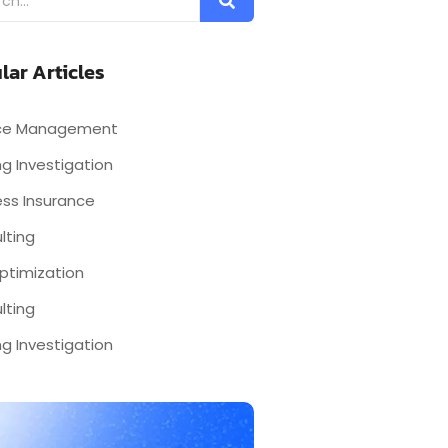
lar Articles
nce Management
g Investigation
ess Insurance
lting
ptimization
lting
g Investigation