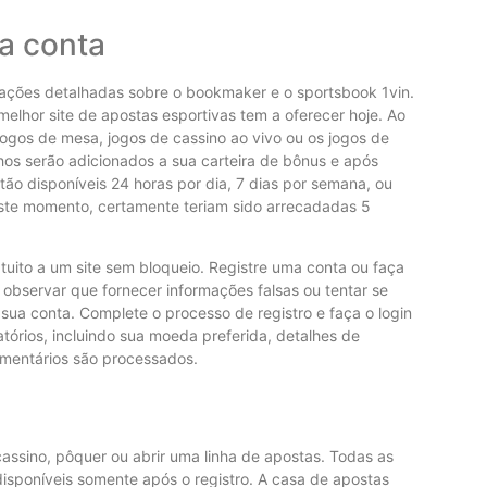
a conta
mações detalhadas sobre o bookmaker e o sportsbook 1vin.
 melhor site de apostas esportivas tem a oferecer hoje. Ao
jogos de mesa, jogos de cassino ao vivo ou os jogos de
hos serão adicionados a sua carteira de bônus e após
stão disponíveis 24 horas por dia, 7 dias por semana, ou
 este momento, certamente teriam sido arrecadadas 5
uito a um site sem bloqueio. Registre uma conta ou faça
observar que fornecer informações falsas ou tentar se
 sua conta. Complete o processo de registro e faça o login
órios, incluindo sua moeda preferida, detalhes de
mentários são processados.
cassino, pôquer ou abrir uma linha de apostas. Todas as
disponíveis somente após o registro. A casa de apostas