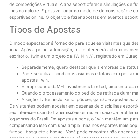
de competições virtuais. A aba Vsport oferece simulações de fute
mesmo galope. É possível jogar no modo de demonstração e com
esportivas online. O objetivo é fazer apostas em eventos esport
Tipos de Apostas
O modo espectador é fornecido para aqueles visitantes que des
linha. Após a primeira transição, o site oferecerá automaticame
escritório. 1win é um projeto da 1WIN N.V., registrado em Cur
Separadamente, quero destacar que a empresa dá status
Pode-se utilizar handicaps asiáticos e totais com possibi
apostas 1win.
É propriedade daMFI Investments Limited, uma empresa ci
Quando o processamento do pedido de retirada durar mais
A seção Tv Bet inclui keno, pôquer, gamão e apostas ao vi
Os visitantes podem apostar em dezenas de disciplinas esportiva
seu interesse usando transmissões online. Em caso de problema
jogadores do Brasil. Em apostas e odds, o 1win mantém um pata
compensando isso com uma ampla linha nos esportes mais popu
futebol, basquete e hóquei. Você pode encontrar não apenas as 