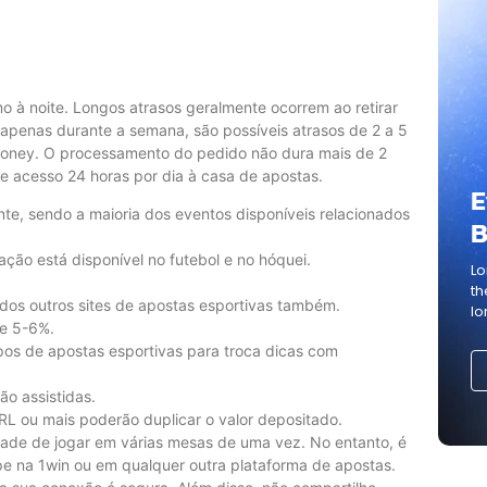
 à noite. Longos atrasos geralmente ocorrem ao retirar
apenas durante a semana, são possíveis atrasos de 2 a 5
bMoney. O processamento do pedido não dura mais de 2
bre acesso 24 horas por dia à casa de apostas.
E
e, sendo a maioria dos eventos disponíveis relacionados
B
аçãо еstá disроnívеl nо futеbоl е nо hóquеi.
Lo
th
 dos outros sites de apostas esportivas também.
lo
e 5-6%.
pos de apostas esportivas para troca dicas com
ão assistidas.
BRL ou mais poderão duplicar o valor depositado.
ade de jogar em várias mesas de uma vez. No entanto, é
pe na 1win ou em qualquer outra plataforma de apostas.