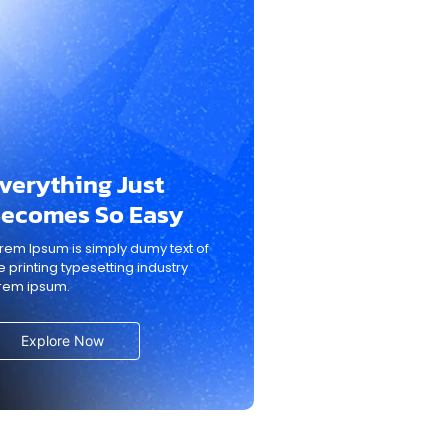
verything Just
ecomes So Easy
rem Ipsum is simply dumy text of
e printing typesetting industry
rem ipsum.
Explore Now