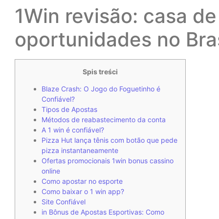
1Win revisão: casa de
oportunidades no Bras
Spis treści
Blaze Crash: O Jogo do Foguetinho é
Confiável?
Tipos de Apostas
Métodos de reabastecimento da conta
A 1 win é confiável?
Pizza Hut lança tênis com botão que pede
pizza instantaneamente
Ofertas promocionais 1win bonus cassino
online
Como apostar no esporte
Como baixar o 1 win app?
Site Confiável
in Bônus de Apostas Esportivas: Como