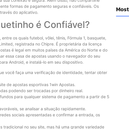
 a sua conexão é segura. Além disso, não compartilhe
omente formas de pagamento seguras e confiáveis. Os
Most
ravés do aplicativo.
uetinho é Confiável?
1XBET 
honest
July 
entre os quais futebol, vôlei, tênis, Fórmula 1, basquete,
1xSlot
Промок
imited, registrada no Chipre. É proprietária da licença
ostas é legal em muitos países da América do Norte e do
July 
Kings 
essar essa casa de apostas usando o navegador do seu
casino
para Android, e instalá-lo em seu dispositivo.
July 
1Win Br
2023
e você faça uma verificação de identidade, tentar obter
July 
site de apostas esportivas 1win Apostas.
as podendo ser trocadas por dinheiro real.
 fundos para qualquer sistema de pagamento a partir de 5
voráveis, se analisar a situação rapidamente.
redes sociais apresentadas e confirmar a entrada, os
 tradicional no seu site, mas há uma grande variedade