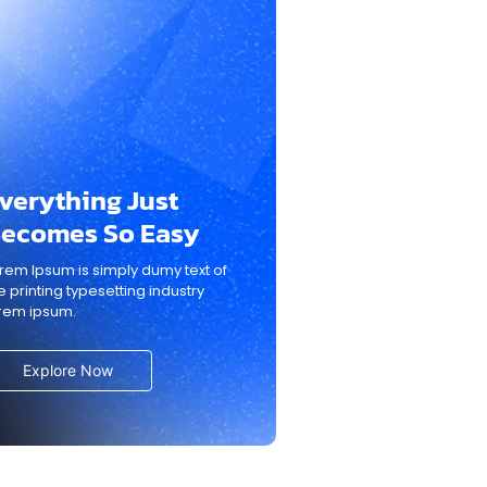
verything Just
ecomes So Easy
rem Ipsum is simply dumy text of
e printing typesetting industry
rem ipsum.
Explore Now