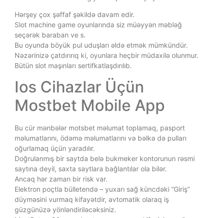
Hərşey çox şəffaf şəkildə davam edir.
Slot machine game oyunlarında siz müəyyən məbləğ
seçərək baraban ve s.
Bu oyunda böyük pul uduşları əldə etmək mümkündür.
Nəzərinizə çatdırırıq ki, oyunlara heçbir müdaxilə olunmur.
Bütün slot maşınları sertifkatlaşdırılıb.
Ios Cihazlar Üçün
Mostbet Mobile App
Bu cür mənbələr motsbet məlumat toplamaq, pasport
məlumatlarını, ödəmə məlumatlarını və bəlkə də pulları
oğurlamaq üçün yaradılır.
Doğrulanmış bir saytda belə bukmeker kontorunun rəsmi
saytına deyil, saxta saytlara bağlantılar ola bilər.
Ancaq hər zaman bir risk var.
Elektron poçtla bülletendə – yuxarı sağ küncdəki “Giriş”
düyməsini vurmaq kifayətdir, avtomatik olaraq iş
güzgünüzə yönləndiriləcəksiniz.