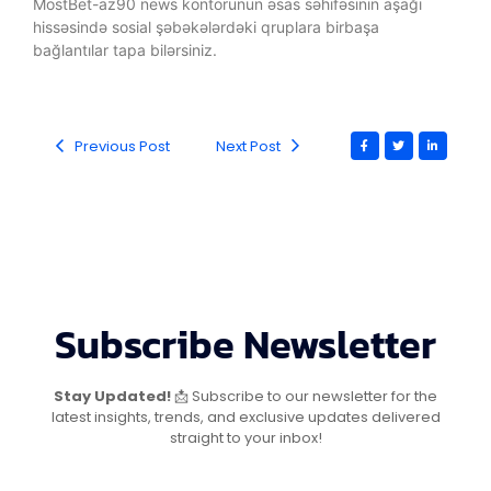
MostBet-az90 news kontorunun əsas səhifəsinin aşağı
hissəsində sosial şəbəkələrdəki qruplara birbaşa
bağlantılar tapa bilərsiniz.
Previous Post
Next Post
Subscribe Newsletter
Stay Updated!
📩 Subscribe to our newsletter for the
latest insights, trends, and exclusive updates delivered
straight to your inbox!