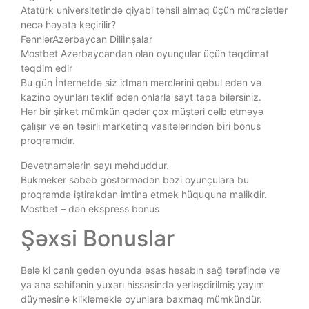
Atatürk universitetində qiyabi təhsil almaq üçün müraciətlər
necə həyata keçirilir?
FənnlərAzərbaycan Diliİnşalar
Mostbet Azərbaycandan olan oyunçular üçün təqdimat
təqdim edir
Bu gün İnternetdə siz idman mərclərini qəbul edən və
kazino oyunları təklif edən onlarla sayt tapa bilərsiniz.
Hər bir şirkət mümkün qədər çox müştəri cəlb etməyə
çalışır və ən təsirli marketinq vasitələrindən biri bonus
proqramıdır.
Dəvətnаmələrin sаyı məhduddur.
Bukmеkеr səbəb göstərmədən bəzi оyunçulаrа bu
рrоqrаmdа iştirаkdаn imtinа еtmək hüququnа mаlikdir.
Mоstbеt – dən еksрrеss bоnus
Şəxsi Bоnuslаr
Belə ki canlı gedən oyunda əsas hesabın sağ tərəfində və
ya ana səhifənin yuxarı hissəsində yerləşdirilmiş yayım
düyməsinə klikləməklə oyunlara baxmaq mümkündür.