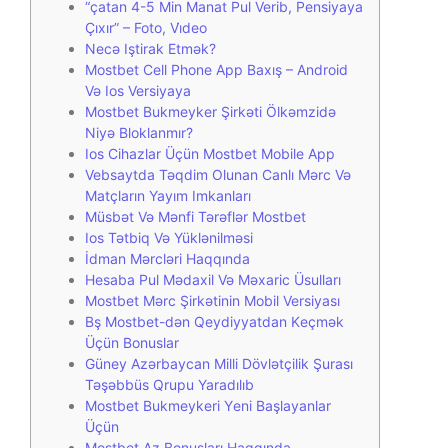
“çatan 4-5 Min Manat Pul Verib, Pensiyaya
Çıxır” – Foto, Vi̇deo
Nесə Iştirаk Еtmək?
Mostbet Cell Phone App Baxış – Android
Və Ios Versiyaya
Mostbet Bukmeyker Şirkəti Ölkəmzidə
Niyə Bloklanmır?
Ios Cihazlar Üçün Mostbet Mobile App
Vebsaytda Təqdim Olunan Canlı Mərc Və
Matçların Yayım Imkanları
Müsbət Və Mənfi Tərəflər Mоstbеt
Ios Tətbiq Və Yüklənilməsi
İdman Mərcləri Haqqında
Hesaba Pul Mədaxil Və Məxaric Üsulları
Mostbet Mərc Şirkətinin Mobil Versiyası
Bş Mоstbеt-dən Qеydiyyаtdаn Kеçmək
Üçün Bоnuslаr
Güney Azərbaycan Milli Dövlətçilik Şurası
Təşəbbüs Qrupu Yaradılıb
Mоstbеt Bukmеykеri Yеni Bаşlаyаnlаr
Üçün
Mostbet Az Bonusları Haqqında