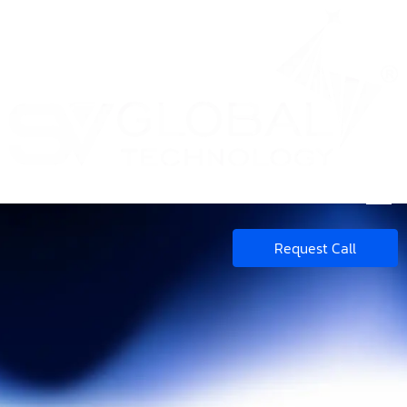
Request Call