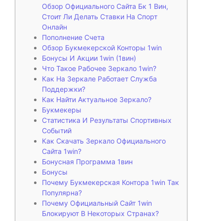
Обзор Официального Сайта Бк 1 Вин,
Стоит Ли Делать Ставки На Спорт
Онлайн
Пополнение Счета
Обзор Букмекерской Конторы 1win
Бонусы И Акции 1win (1вин)
Что Такое Рабочее Зеркало 1win?
Как На Зеркале Работает Служба
Поддержки?
Как Найти Актуальное Зеркало?
Букмекеры
Статистика И Результаты Спортивных
Событий
Как Скачать Зеркало Официального
Сайта 1win?
Бонусная Программа 1вин
Бонусы
Почему Букмекерская Контора 1win Так
Популярна?
Почему Официальный Сайт 1win
Блокируют В Некоторых Странах?