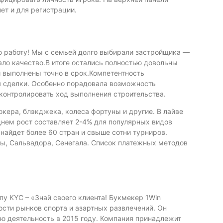
ет и для регистрации.
ю работу! Мы с семьей долго выбирали застройщика —
ало качество.В итоге остались полностью довольны
и выполнены точно в срок.Компетентность
я сделки. Особенно порадовала возможность
контролировать ход выполнения строительства.
окера, блэкджека, колеса фортуны и другие. В лайве
нем рост составляет 2-4% для популярных видов
 найдет более 60 стран и свыше сотни турниров.
ды, Сальвадора, Сенегала. Список платежных методов
пу KYC – «Знай своего клиента! Букмекер 1Win
сти рынков спорта и азартных развлечений. Он
ю деятельность в 2015 году. Компания принадлежит