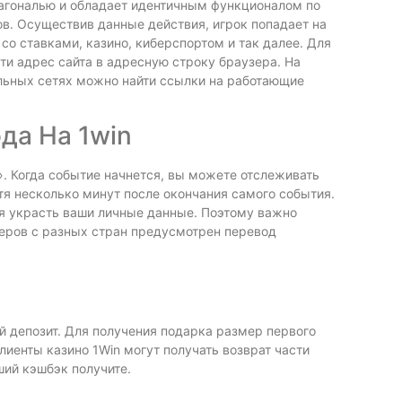
иагональю и обладает идентичным функционалом по
. Осуществив данные действия, игрок попадает на
со ставками, казино, киберспортом и так далее. Для
ти адрес сайта в адресную строку браузера. На
ьных сетях можно найти ссылки на работающие
да На 1win
». Когда событие начнется, вы можете отслеживать
тя несколько минут после окончания самого события.
я украсть ваши личные данные. Поэтому важно
еров с разных стран предусмотрен перевод
й депозит. Для получения подарка размер первого
иенты казино 1Win могут получать возврат части
ший кэшбэк получите.