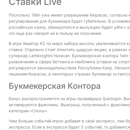
Ставки Live
Поскольку 1Win уже имеет разрешение Кюрасао, согласно к
регулирование для букмекера будет губительно. В условия
российскую казну, обанкротится и вынужден будет уйти с 
что еще раз говорит не в пользу ее получения.
В игре Авиатор KZ по мере набора высоты увеличивается 
ставки. Отдельно стоит отметить щедрую акцию, в рамках
суперкар Lamborghini Huracan. Букмекерская контора 1win
развлечения в сфере беттинга и гемблинга (ставки на спор
регулируется законодательством Республики Кипр. Несмотр
лицензии Кюрасао, в некоторых странах букмекер остается
Букмекерская Контора
Бонус распространяется на игры провайдера Quickspin. Вы
активируются фриспины. Выигрыш, полученный с фриспинов,
категории «Слоты».
Чем больше событий игрок добавит в свой экспресс, тем б
экспресса. Если в экспрессе будет 5 событий, то добавится 