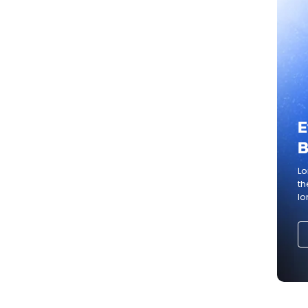
E
B
Lo
th
lo