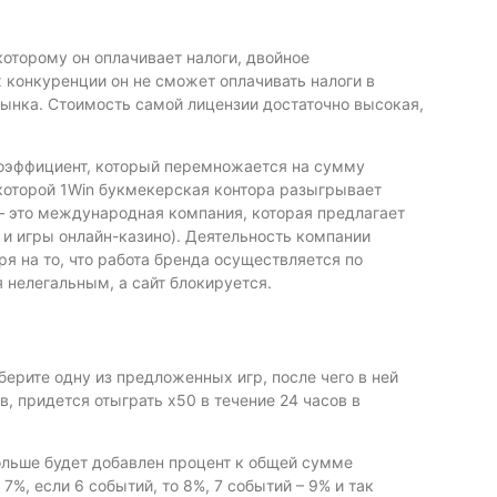
оторому он оплачивает налоги, двойное
х конкуренции он не сможет оплачивать налоги в
рынка. Стоимость самой лицензии достаточно высокая,
коэффициент, который перемножается на сумму
 которой 1Win букмекерская контора разыгрывает
 – это международная компания, которая предлагает
т и игры онлайн-казино). Деятельность компании
я на то, что работа бренда осуществляется по
 нелегальным, а сайт блокируется.
берите одну из предложенных игр, после чего в ней
 придется отыграть х50 в течение 24 часов в
ольше будет добавлен процент к общей сумме
7%, если 6 событий, то 8%, 7 событий – 9% и так