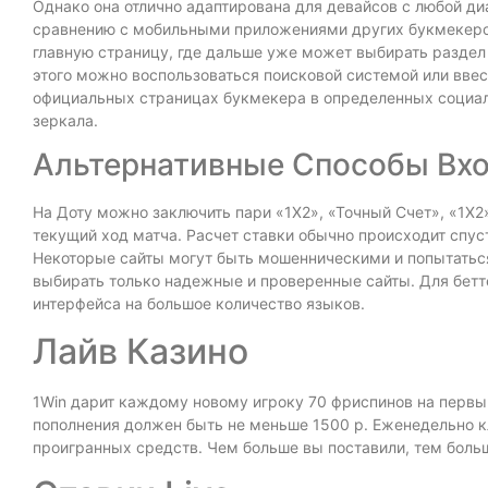
Однако она отлично адаптирована для девайсов с любой д
сравнению с мобильными приложениями других букмекеров
главную страницу, где дальше уже может выбирать раздел 
этого можно воспользоваться поисковой системой или ввес
официальных страницах букмекера в определенных социал
зеркала.
Альтернативные Способы Вхо
На Доту можно заключить пари «1Х2», «Точный Счет», «1Х2
текущий ход матча. Расчет ставки обычно происходит спус
Некоторые сайты могут быть мошенническими и попытатьс
выбирать только надежные и проверенные сайты. Для бетт
интерфейса на большое количество языков.
Лайв Казино
1Win дарит каждому новому игроку 70 фриспинов на первы
пополнения должен быть не меньше 1500 р. Еженедельно кл
проигранных средств. Чем больше вы поставили, тем боль