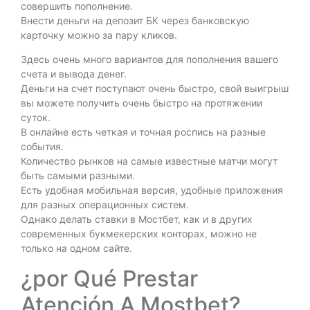
совершить пополнение.
Внести деньги на депозит БК через банковскую
карточку можно за пару кликов.
Здесь очень много вариантов для пополнения вашего
счета и вывода денег.
Деньги на счет поступают очень быстро, свой выигрыш
вы можете получить очень быстро на протяжении
суток.
В онлайне есть четкая и точная роспись на разные
события.
Количество рынков на самые известные матчи могут
быть самыми разными.
Есть удобная мобильная версия, удобные приложения
для разных операционных систем.
Однако делать ставки в Мостбет, как и в других
современных букмекерских конторах, можно не
только на одном сайте.
¿por Qué Prestar
Atención A Mostbet?