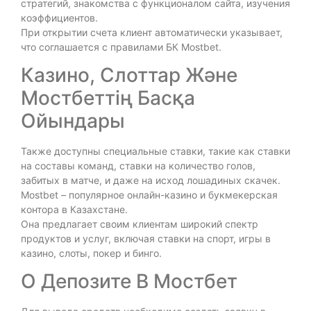
стратегий, знакомства с функционалом сайта, изучения
коэффициентов.
При открытии счета клиент автоматически указывает,
что соглашается с правилами БК Mostbet.
Казино, Слоттар Және
Мостбеттің Басқа
Ойындары
Также доступны специальные ставки, такие как ставки
на составы команд, ставки на количество голов,
забитых в матче, и даже на исход лошадиных скачек.
Mostbet – популярное онлайн-казино и букмекерская
контора в Казахстане.
Она предлагает своим клиентам широкий спектр
продуктов и услуг, включая ставки на спорт, игры в
казино, слоты, покер и бинго.
О Депозите В Мостбет