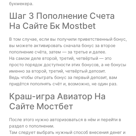
букмекера.
Шаг 3 Пополнение Счета
На Сайте Бк Mostbet
В том случае, если вы получили приветственный бонус,
вы можете активировать сначала бонус за второе
пополнение счёта, затем — за третье и далее.
На самом деле второй, третий, четвёртый — это
просто порядок доступности этих бонусов, а не бонусы
именно за второй, третий, четвёртый депозит.
Ведь чтобы отыграть бонус за первый депозит, вам
придётся пополнять счёт и, возможно, не один раз.
Краш-игра Авиатор На
Сайте Мостбет
После этого нужно авторизоваться в нём и перейти в
раздел о пополнении.
Там следует выбрать нужный способ внесения денег и