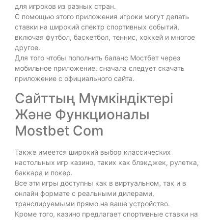
для игроков из разных стран.
С помощью этого приложения игроки могут делать
ставки на широкий спектр спортивных событий,
включая футбол, баскетбол, теннис, хоккей и многое
другое.
Для того чтобы пополнить баланс Мостбет через
мобильное приложение, сначала следует скачать
приложение с официального сайта.
Сайттың Мүмкіндіктері
Және Функционалы
Mostbet Com
Также имеется широкий выбор классических
настольных игр казино, таких как блэкджек, рулетка,
баккара и покер.
Все эти игры доступны как в виртуальном, так и в
онлайн формате с реальными дилерами,
транслируемыми прямо на ваше устройство.
Кроме того, казино предлагает спортивные ставки на