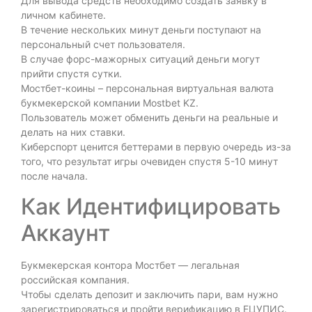
Для вывода средств необходимо создать заявку в
личном кабинете.
В течение нескольких минут деньги поступают на
персональный счет пользователя.
В случае форс-мажорных ситуаций деньги могут
прийти спустя сутки.
Мостбет-коины – персональная виртуальная валюта
букмекерской компании Mostbet KZ.
Пользователь может обменить деньги на реальные и
делать на них ставки.
Киберспорт ценится беттерами в первую очередь из-за
того, что результат игры очевиден спустя 5-10 минут
после начала.
Как Идентифицировать
Аккаунт
Букмекерская контора Мостбет — легальная
российская компания.
Чтобы сделать депозит и заключить пари, вам нужно
зарегистрироваться и пройти верификацию в ЕЦУПИС.