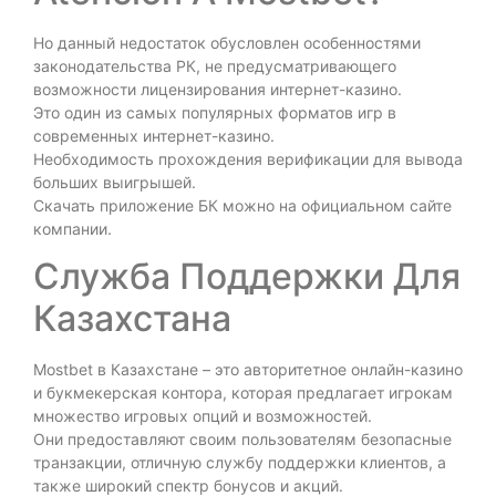
Но данный недостаток обусловлен особенностями
законодательства РК, не предусматривающего
возможности лицензирования интернет-казино.
Это один из самых популярных форматов игр в
современных интернет-казино.
Необходимость прохождения верификации для вывода
больших выигрышей.
Скачать приложение БК можно на официальном сайте
компании.
Служба Поддержки Для
Казахстана
Mostbet в Казахстане – это авторитетное онлайн-казино
и букмекерская контора, которая предлагает игрокам
множество игровых опций и возможностей.
Они предоставляют своим пользователям безопасные
транзакции, отличную службу поддержки клиентов, а
также широкий спектр бонусов и акций.