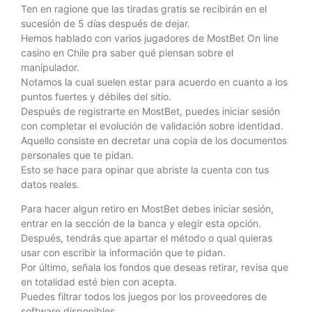
Ten en ragione que las tiradas gratis se recibirán en el
sucesión de 5 días después de dejar.
Hemos hablado con varios jugadores de MostBet On line
casino en Chile pra saber qué piensan sobre el
manipulador.
Notamos la cual suelen estar para acuerdo en cuanto a los
puntos fuertes y débiles del sitio.
Después de registrarte en MostBet, puedes iniciar sesión
con completar el evolución de validación sobre identidad.
Aquello consiste en decretar una copia de los documentos
personales que te pidan.
Esto se hace para opinar que abriste la cuenta con tus
datos reales.
Para hacer algun retiro en MostBet debes iniciar sesión,
entrar en la sección de la banca y elegir esta opción.
Después, tendrás que apartar el método o qual quieras
usar con escribir la información que te pidan.
Por último, señala los fondos que deseas retirar, revisa que
en totalidad esté bien con acepta.
Puedes filtrar todos los juegos por los proveedores de
software disponibles.