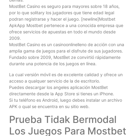
MostBet Casino es seguro para mayores sobre 18 años,
por lo que solitary los jugadores que tiene edad legal
podran registrarse y hacer el juego. [newline]Mostbet
ApkApp Mostbet pertenece a una conocida empresa que
ofrece servicios de apuestas en todo el mundo desde
2009.
MostBet Casino es un casinoonlinelleno de acción con una
amplia gama de juegos para el disfrute de sus jugadores.
Fundado sobre 2009, MostBet ze convirtió rápidamente
durante una potencia de los juegos en línea.
La cual versión móvil es de excelente calidad y ofrece un
acceso a qualquer servicio de la de escritorio.
Puedes descargar los angeles aplicación MostBet
directamente desde la App Store si tienes un iPhone.
Si tu teléfono es Android, luego debes instalar un archivo
APK o qual se encuentra en su sitio web.
Prueba Tidak Bermodal
Los Juegos Para Mostbet