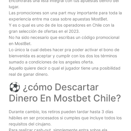
Encontrarás una lista íntegral con tus apuestas dentro del
lugar.
Las promociones son una part muy importante para toda la
experiencia entre ma casa sobre apuestas MostBet.
Y es o qual es uno de de los operadores en Chile con la
gran selección de ofertas en el 2023.
No ha sido necesario que escribas un código promocional
en MostBet.
Lo único la cual debes hacer pra poder activar el bono de
bienvenida es aceptar y cumplir con los dos los términos
sumado a condiciones de los angeles oferta.
Aquello quiere decir o qual el jugador tiene una posibilidad
real de ganar dinero.
⚽ ¿cómo Descartar
Dinero En Mostbet Chile?
Durante cambio, los retiros pueden tardar hasta 3 días
hábiles en ser procesados si cumples que incluye todos los
requisitos del cirujano.
Para realizar cash-out, simplemente entra sobre ela