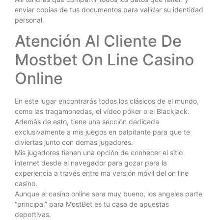
enviar copias de tus documentos para validar su identidad
personal.
Atención Al Cliente De
Mostbet On Line Casino
Online
En este lugar encontrarás todos los clásicos de el mundo,
como las tragamonedas, el vídeo póker o el Blackjack.
Además de esto, tiene una sección dedicada
exclusivamente a mis juegos en palpitante para que te
diviertas junto con demas jugadores.
Mis jugadores tienen una opción de conhecer el sitio
internet desde el navegador para gozar para la
experiencia a través entre ma versión móvil del on line
casino.
Aunque el casino online sera muy bueno, los angeles parte
“principal” para MostBet es tu casa de apuestas
deportivas.