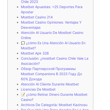
Chile 2023
Mostbet Apuestas: +25 Deportes Para
Apostar
Mostbet Casino 214
Mostbet Casino Opiniones: Ventajas Y
Desventajas
Atención Al Usuario De Mostbet Casino
Online
🗯️ ¿cómo Es Una Atención Al Usuario En
Mostbet?
Mostbet Apk 328
Conclusión: ¿mostbet Casino Chile Vale La
Asociación?
Обзор Партнерской Программы
Mostbet Companions В 2023 Году До
60% Дохода
Atención Al Cliente Durante Mostbet
Licencias De Mostbet
📝 ¿cómo Retirar Dinero Durante Mostbet
Casino?
Archivos De Categoría: Mostbet Kazinosu
Por Que Vale Una Pena Apostar En La App