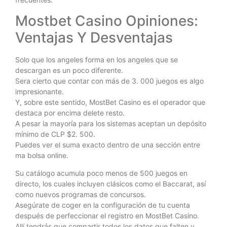
Mostbet Casino Opiniones:
Ventajas Y Desventajas
Solo que los angeles forma en los angeles que se
descargan es un poco diferente.
Sera cierto que contar con más de 3. 000 juegos es algo
impresionante.
Y, sobre este sentido, MostBet Casino es el operador que
destaca por encima delete resto.
A pesar la mayoría para los sistemas aceptan un depósito
mínimo de CLP $2. 500.
Puedes ver el suma exacto dentro de una sección entre
ma bolsa online.
Su catálogo acumula poco menos de 500 juegos en
directo, los cuales incluyen clásicos como el Baccarat, así
como nuevos programas de concursos.
Asegúrate de coger en la configuración de tu cuenta
después de perfeccionar el registro en MostBet Casino.
Allí tendrás que compartir todos los datos que falten y