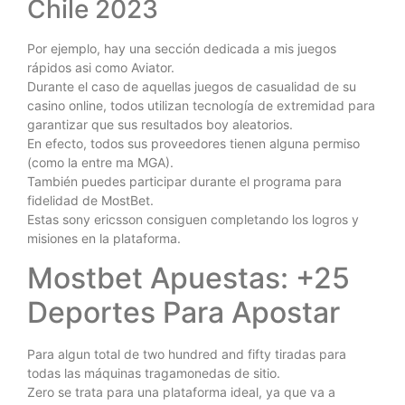
Chile 2023
Por ejemplo, hay una sección dedicada a mis juegos
rápidos asi como Aviator.
Durante el caso de aquellas juegos de casualidad de su
casino online, todos utilizan tecnología de extremidad para
garantizar que sus resultados boy aleatorios.
En efecto, todos sus proveedores tienen alguna permiso
(como la entre ma MGA).
También puedes participar durante el programa para
fidelidad de MostBet.
Estas sony ericsson consiguen completando los logros y
misiones en la plataforma.
Mostbet Apuestas: +25
Deportes Para Apostar
Para algun total de two hundred and fifty tiradas para
todas las máquinas tragamonedas de sitio.
Zero se trata para una plataforma ideal, ya que va a