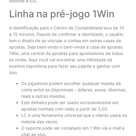
Android e iOS.
Linha na pré-jogo 1Win
A identificação para o Centro de Contabilidade leva de 10
a 15 minutos. Depois de confirmar a identidade, o usuário
tem o direito de se vincular a contas em outras casas de
apostas. Seja bem-vindo e bem-vinda a casa de apostas
1Win, uma central de apostas para apostadores de todos
os níveis. Aqui você vai encontrar uma infinidade de
eventos esportivos para fazer seu palpite e ganhar com
isso.
Os jogadores podem escolher qualquer moeda de
conta entre as disponíveis – dólares, euros, dharmas,
reais e outras moedas.
Este dinheiro pode ser usado exclusivamente em
apostas normais com odds a partir de 3,00.
LC é uma ferramenta universal que o cliente usará na
maioria das vezes.
O suporte pode ser contatado em 1 Win via e-mail e
chat ao vivo.