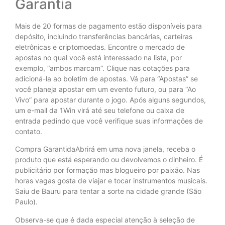
Garantia
Mais de 20 formas de pagamento estão disponíveis para
depósito, incluindo transferências bancárias, carteiras
eletrônicas e criptomoedas. Encontre o mercado de
apostas no qual você está interessado na lista, por
exemplo, “ambos marcam”. Clique nas cotações para
adicioná-la ao boletim de apostas. Vá para “Apostas” se
você planeja apostar em um evento futuro, ou para “Ao
Vivo” para apostar durante o jogo. Após alguns segundos,
um e-mail da 1Win virá até seu telefone ou caixa de
entrada pedindo que você verifique suas informações de
contato.
Compra GarantidaAbrirá em uma nova janela, receba o
produto que está esperando ou devolvemos o dinheiro. É
publicitário por formação mas blogueiro por paixão. Nas
horas vagas gosta de viajar e tocar instrumentos musicais.
Saiu de Bauru para tentar a sorte na cidade grande (São
Paulo).
Observa-se que é dada especial atenção à seleção de