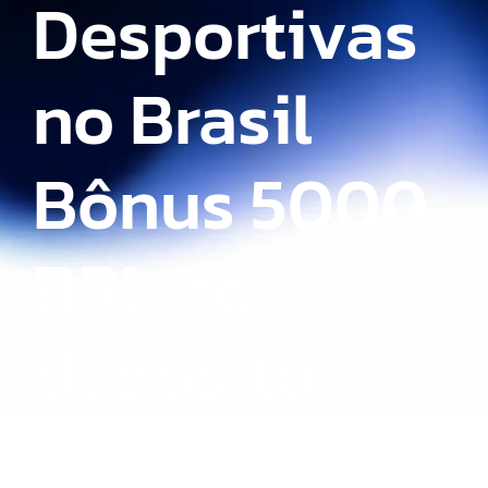
Desportivas
no Brasil
Bônus 5000
BRL no
depósito
Entar