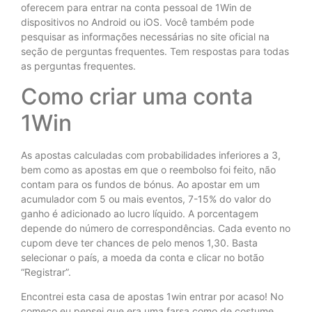
oferecem para entrar na conta pessoal de 1Win de
dispositivos no Android ou iOS. Você também pode
pesquisar as informações necessárias no site oficial na
seção de perguntas frequentes. Tem respostas para todas
as perguntas frequentes.
Como criar uma conta
1Win
As apostas calculadas com probabilidades inferiores a 3,
bem como as apostas em que o reembolso foi feito, não
contam para os fundos de bónus. Ao apostar em um
acumulador com 5 ou mais eventos, 7-15% do valor do
ganho é adicionado ao lucro líquido. A porcentagem
depende do número de correspondências. Cada evento no
cupom deve ter chances de pelo menos 1,30. Basta
selecionar o país, a moeda da conta e clicar no botão
“Registrar”.
Encontrei esta casa de apostas 1win entrar por acaso! No
começo eu pensei que era uma farsa como de costume,