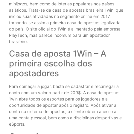
minijogos, bem como de loterias populares nos países
asiáticos. Trata-se da casa de apostas brasileira 1win, que
iniciou suas atividades no segmento online em 2017,
tornando-se assim a primeira casa de apostas legalizada
do país. O site oficial do 1Win é alimentado pela empresa
PlayTech, mas parece incomum para um apostador
brasileiro.
Casa de aposta 1Win – A
primeira escolha dos
apostadores
Para começar a jogar, basta se cadastrar e recarregar a
conta com um valor a partir de 20R$. A casa de apostas
1win abre todos os esportes para os jogadores e a
oportunidade de apostar após o registro. Após ativar a
conta no sistema de apostas, o cliente obtém acesso a
uma conta pessoal, bem como a disciplinas desportivas e
eSports.