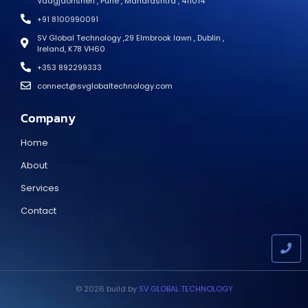
Vadgjaonsheri , Pune , Maharashtra , 411014
+91 8100990091
SV Global Technology ,29 Elmbrook lawn , Dublin ,
Ireland, K78 VH60
+353 892299333
connect@svglobaltechnology.com
Company
Home
About
Services
Contact
© 2026 build by
SV GLOBAL TECHNOLOGY