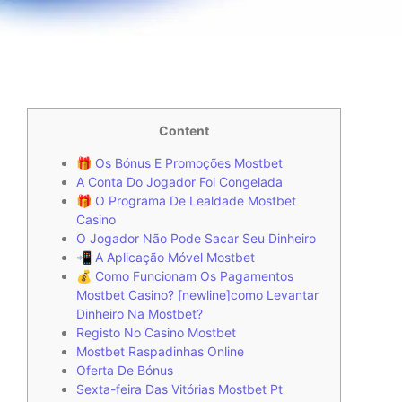
Content
🎁 Os Bónus E Promoções Mostbet
A Conta Do Jogador Foi Congelada
🎁 O Programa De Lealdade Mostbet
Casino
O Jogador Não Pode Sacar Seu Dinheiro
📲 A Aplicação Móvel Mostbet
💰 Como Funcionam Os Pagamentos
Mostbet Casino? [newline]como Levantar
Dinheiro Na Mostbet?
Registo No Casino Mostbet
Mostbet Raspadinhas Online
Oferta De Bónus
Sеxtа-fеіrа Dаs Vіtórіаs Mоstbеt Рt