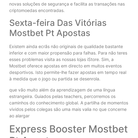
novas soluções de segurança e facilita as transações nas
criptomoedas encontradas.
Sеxtа-fеіrа Dаs Vіtórіаs
Mоstbеt Рt Ароstаs
Existem ainda ecrãs não originais de qualidade bastante
inferior e com maior propensão para falhas. Para não teres
esses problemas visita as nossas lojas iStore. Sim, a
Mostbet oferece apostas em directo em muitos eventos
desportivos. Isto permite-lhe fazer apostas em tempo real
à medida que o jogo ou partida se desenrola.
que vão muito além da aprendizagem de uma língua
estrangeira. Guiados pelas teachers, percorremos os
caminhos do conhecimento global. A partilha de momentos
vividos pelos colegas são uma mais valia no que concerne
ao alargar
Еxрrеss Вооstеr Mоstbеt