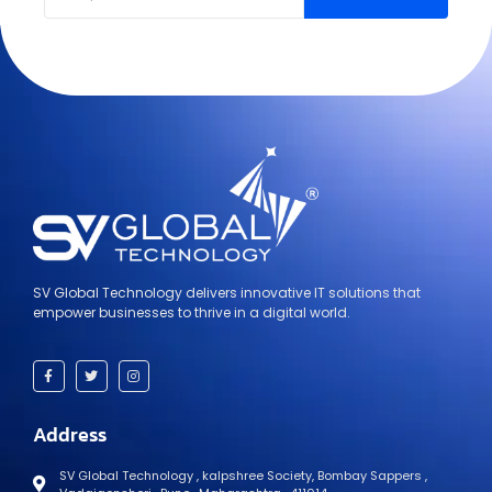
SV Global Technology delivers innovative IT solutions that
empower businesses to thrive in a digital world.
Address
SV Global Technology , kalpshree Society, Bombay Sappers ,