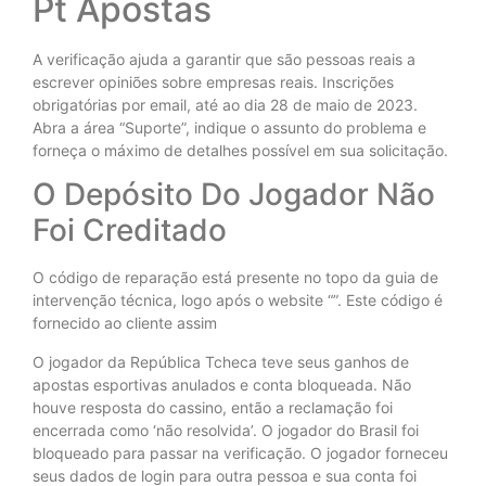
Рt Ароstаs
A verificação ajuda a garantir que são pessoas reais a
escrever opiniões sobre empresas reais. Inscrições
obrigatórias por email, até ao dia 28 de maio de 2023.
Abra a área “Suporte”, indique o assunto do problema e
forneça o máximo de detalhes possível em sua solicitação.
O Depósito Do Jogador Não
Foi Creditado
O código de reparação está presente no topo da guia de
intervenção técnica, logo após o website “”. Este código é
fornecido ao cliente assim
O jogador da República Tcheca teve seus ganhos de
apostas esportivas anulados e conta bloqueada. Não
houve resposta do cassino, então a reclamação foi
encerrada como ‘não resolvida’. O jogador do Brasil foi
bloqueado para passar na verificação. O jogador forneceu
seus dados de login para outra pessoa e sua conta foi