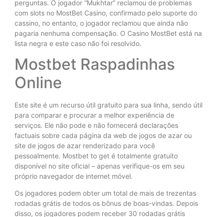
perguntas. O jogador “Mukhtar” reclamou de problemas
com slots no MostBet Casino, confirmado pelo suporte do
cassino, no entanto, o jogador reclamou que ainda não
pagaria nenhuma compensação. O Casino MostBet está na
lista negra e este caso não foi resolvido.
Mostbet Raspadinhas
Online
Este site é um recurso útil gratuito para sua linha, sendo útil
para comparar e procurar a melhor experiência de
serviços. Ele não pode e não fornecerá declarações
factuais sobre cada página da web de jogos de azar ou
site de jogos de azar renderizado para você
pessoalmente. Mostbet to get é totalmente gratuito
disponível no site oficial – apenas verifique-os em seu
próprio navegador de internet móvel.
Os jogadores podem obter um total de mais de trezentas
rodadas grátis de todos os bônus de boas-vindas. Depois
disso, os jogadores podem receber 30 rodadas grátis