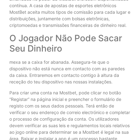
contínua. A casa de apostas de esportes eletrônicos
MostBet aceita muitos tipos de comissão para cada lugar e
distribuições, juntamente com bolsas eletrônicas,
criptomoedas e transmissões financeiras de dinheiro real.
O Jogador Não Pode Sacar
Seu Dinheiro
mexa se a caixa for abanada. Assegura-te que o
dispositivo não está nunca em contacto com as paredes
da caixa. Entraremos em contacto contigo à altura da
receção do teu dispositivo nas nossas instalações.
Para criar uma conta na Mostbet, pode clicar no botão
“Registar” na página inicial e preencher o formulário de
registo com os seus dados pessoais. Terá então de
verificar o seu endereço de correio electrónico e completar
o processo de configuração da conta. Os utilizadores
devem verificar as suas leis e regulamentos locais relativos
ao jogo online para determinar se a Mostbet é legal na sua
área. Baixar e instalar a app é um processo bastante