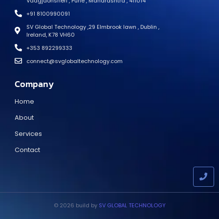
Vadgjaonsheri , Pune , Maharashtra , 411014
+91 8100990091
SV Global Technology ,29 Elmbrook lawn , Dublin ,
Ireland, K78 VH60
+353 892299333
connect@svglobaltechnology.com
Company
Home
About
Services
Contact
© 2026 build by
SV GLOBAL TECHNOLOGY