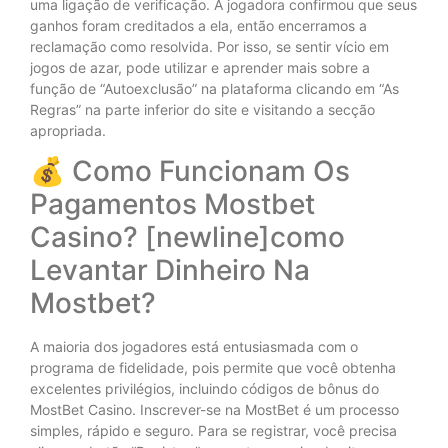
uma ligação de verificação. A jogadora confirmou que seus
ganhos foram creditados a ela, então encerramos a
reclamação como resolvida. Por isso, se sentir vício em
jogos de azar, pode utilizar e aprender mais sobre a
função de “Autoexclusão” na plataforma clicando em “As
Regras” na parte inferior do site e visitando a secção
apropriada.
💰 Como Funcionam Os
Pagamentos Mostbet
Casino? [newline]como
Levantar Dinheiro Na
Mostbet?
A maioria dos jogadores está entusiasmada com o
programa de fidelidade, pois permite que você obtenha
excelentes privilégios, incluindo códigos de bônus do
MostBet Casino. Inscrever-se na MostBet é um processo
simples, rápido e seguro. Para se registrar, você precisa