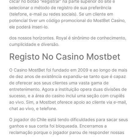
clicar no botão “Registrar” na parte superior do site e
selecionar o método de registro de sua preferência
(telefone, e-mail ou redes sociais). Se um cliente em
potencial tiver um código promocional do MostBet Casino,
ele poderá inseri-lo.
dos nossos horizontes. Royal é sinônimo de conhecimento,
cumplicidade e diversão.
Registo No Casino Mostbet
O Casino MostBet foi fundado em 2009 e ao longo de mais
de dez anos de existência expandiu-se tanto que é capaz
de oferecer aos seus clientes uma vasta gama de
entretenimento. Agora a instituição opera duas divisões de
sucesso, e a área do casino inclui uma seção com crupiês
ao vivo. Sim, a Mostbet oferece apoio ao cliente via e-mail,
chat ao vivo, e telefone.
O jogador do Chile está tendo dificuldades para sacar seus
ganhos e sua conta foi bloqueada. Encerramos a
reclamação porque o jogador parou de responder nossas