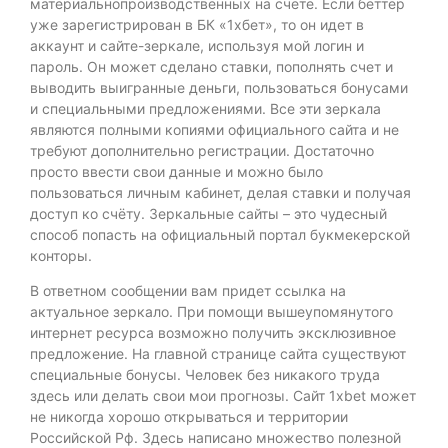
материальнопроизводственных на счете. Если беттер
уже зарегистрирован в БК «1хбет», то он идет в
аккаунт и сайте-зеркале, используя мой логин и
пароль. Он может сделано ставки, пополнять счет и
выводить выигранные деньги, пользоваться бонусами
и специальными предложениями. Все эти зеркала
являются полными копиями официального сайта и не
требуют дополнительно регистрации. Достаточно
просто ввести свои данные и можно было
пользоваться личным кабинет, делая ставки и получая
доступ ко счёту. Зеркальные сайты – это чудесный
способ попасть на официальный портал букмекерской
конторы.
В ответном сообщении вам придет ссылка на
актуальное зеркало. При помощи вышеупомянутого
интернет ресурса возможно получить эксклюзивное
предложение. На главной странице сайта существуют
специальные бонусы. Человек без никакого труда
здесь или делать свои мои прогнозы. Сайт 1xbet может
не никогда хорошо открываться и территории
Российской Рф. Здесь написано множество полезной