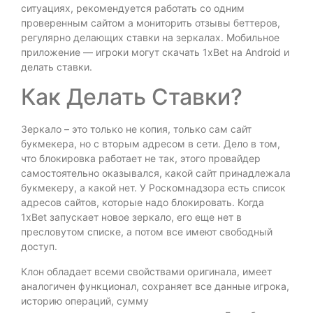
ситуациях, рекомендуется работать со одним
проверенным сайтом а мониторить отзывы беттеров,
регулярно делающих ставки на зеркалах. Мобильное
приложение — игроки могут скачать 1xBet на Android и
делать ставки.
Как Делать Ставки?
Зеркало – это только не копия, только сам сайт
букмекера, но с вторым адресом в сети. Дело в том,
что блокировка работает не так, этого провайдер
самостоятельно оказывался, какой сайт принадлежала
букмекеру, а какой нет. У Роскомнадзора есть список
адресов сайтов, которые надо блокировать. Когда
1xBet запускает новое зеркало, его еще нет в
пресловутом списке, а потом все имеют свободный
доступ.
Клон обладает всеми свойствами оригинала, имеет
аналогичен функционал, сохраняет все данные игрока,
историю операций, сумму