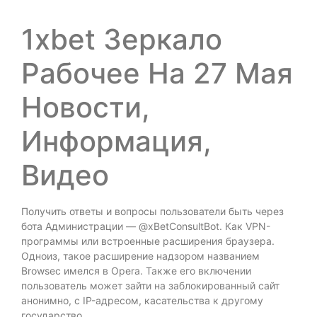
1xbet Зеркало
Рабочее На 27 Мая
Новости,
Информация,
Видео
Получить ответы и вопросы пользователи быть через
бота Администрации — @xBetConsultBot. Как VPN-
программы или встроенные расширения браузера.
Одноиз, такое расширение надзором названием
Browsec имелся в Opera. Также его включении
пользователь может зайти на заблокированный сайт
анонимно, с IP-адресом, касательства к другому
государство.