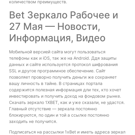
количеством преимуществ.
Bet Зеркало Рабочее и
27 Мая — Новости,
Информация, Видео
Мобильной версией сайта могут пользоваться
телефоны как и iOS, так же на Android. Ддя защиты
данных и сайте используется протокол шифрования
SSL и другое программное обеспечение. Сайт
позволяет проворно получить деньги же сохраняет
вашу личность в тайне. В страницах портала
содержится полезная информация дли тех, кто хочет
инвестировать и получить доход на фондовом рынке.
Скачать зеркало 1XBET, как и уже сказали, не удастся.
Главный отсутствие — зеркала постоянно
блокируются, по один и той а ссылке постоянно
заходить не получится.
Подписаться на рассылки 1xBet и иметь адреса зеркал