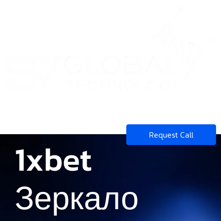
Request Call
1xbet
Зеркало