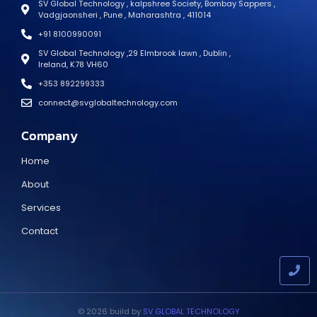
SV Global Technology , kalpshree Society, Bombay Sappers ,
Vadgjaonsheri , Pune , Maharashtra , 411014
+91 8100990091
SV Global Technology ,29 Elmbrook lawn , Dublin ,
Ireland, K78 VH60
+353 892299333
connect@svglobaltechnology.com
Company
Home
About
Services
Contact
© 2026 build by
SV GLOBAL TECHNOLOGY