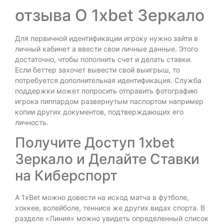
отзыва О 1xbet Зеркало
Для первичной идентификации игроку нужно зайти в
личный кабинет а ввести свои личные данные. Этого
достаточно, чтобы пополнить счет и делать ставки.
Если беттер захочет вывести свой выигрыш, то
потребуется дополнительная идентификация. Служба
поддержки может попросить отправить фотографию
игрока пиппардом развернутым паспортом например
копии других документов, подтверждающих его
личность.
Получите Доступ 1xbet
Зеркало и Делайте Ставки
на Киберспорт
А 1xBet можно довести на исход матча в футболе,
хоккее, волейболе, теннисе же других видах спорта. В
разделе «Линия» можно увидеть определенный список