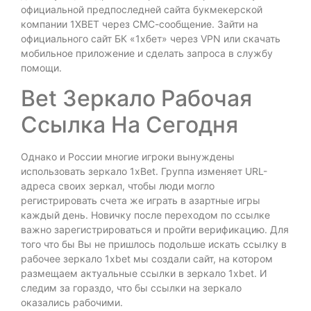
официальной предпоследней сайта букмекерской
компании 1XBET через СМС-сообщение. Зайти на
официального сайт БК «1хбет» через VPN или скачать
мобильное приложение и сделать запроса в службу
помощи.
Bet Зеркало Рабочая
Ссылка На Сегодня
Однако и России многие игроки вынуждены
использовать зеркало 1xBet. Группа изменяет URL-
адреса своих зеркал, чтобы люди могло
регистрировать счета же играть в азартные игры
каждый день. Новичку после переходом по ссылке
важно зарегистрироваться и пройти верификацию. Для
того что бы Вы не пришлось подольше искать ссылку в
рабочее зеркало 1xbet мы создали сайт, на котором
размещаем актуальные ссылки в зеркало 1xbet. И
следим за гораздо, что бы ссылки на зеркало
оказались рабочими.