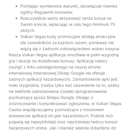
Pomijając wymienione warunki, obowiązuje również
ogólny Regulamin bonusów.
Rzeczywiście warto aktywować tenże bonus na
Swoim koncie, wpłacając w celu tego minimum 75
złotych.
Vulkan Vegas kody promocyjne istnieją atrakcyjne
dla zawodników za każdym razem, ponieważ nie
wiążą się z żadnymi zobowiązaniami wobec kasyna.
Nasza Vulkan Vegas aplikacja umożliwia w pełni wygodną
grę i okazje na dodatkowe bonusy. Aplikację należy
zsunąć z linku udostępnionego na naszej stronie
internetowej internetowej (Sklep Google nie oferuje
żadnych aplikacji hazardowych). Zamontowanie apki jest
mało oryginalna, trzeba tylko dać zezwolenie na to, ażeby
na telefonie zainstalowane zostało oprogramowanie
pochodzące spoza Sklepu Google. Dbając o
zróżnicowanie i kompleksować ogłoszenia, w Vulkan Vegas
Casino współpracujemy pochodzące z mnóstwem
dostawców aplikacji do gier hazardowych. Pośród nich
pojawią się najwybitniejsi oraz najzdolniejsi twórcy konsol
hazardowych online. Jak i również właśnie dotarliśmy do