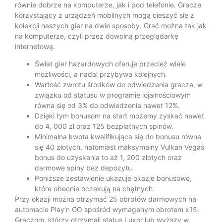
równie dobrze na komputerze, jak i pod telefonie. Gracze
korzystający z urządzeń mobilnych mogą cieszyć się z
kolekcji naszych gier na dwie sposoby. Grać można tak jak
na komputerze, czyli przez dowolną przeglądarkę
internetową.
Świat gier hazardowych oferuje przecież wiele
możliwości, a nadal przybywa kolejnych.
Wartość zwrotu środków do odwiedzenia gracza, w
związku od statusu w programie lojalnościowym
równa się od 3% do odwiedzenia nawet 12%.
Dzięki tym bonusom na start możemy zyskać nawet
do 4, 000 zł oraz 125 bezpłatnych spinów.
Minimalna kwota kwalifikująca się do bonusu równa
się 40 złotych, natomiast maksymalny Vulkan Vegas
bonus do uzyskania to aż 1, 200 złotych oraz
darmowe spiny bez depozytu.
Poniższe zestawienie ukazuje okazje bonusowe,
które obecnie oczekują na chętnych.
Przy okazji można otrzymać 25 obrotów darmowych na
automacie Play’n GO spośród wymaganym obrotem x15.
Graczom, którzy otrzymali status Luxor lub wyższy w