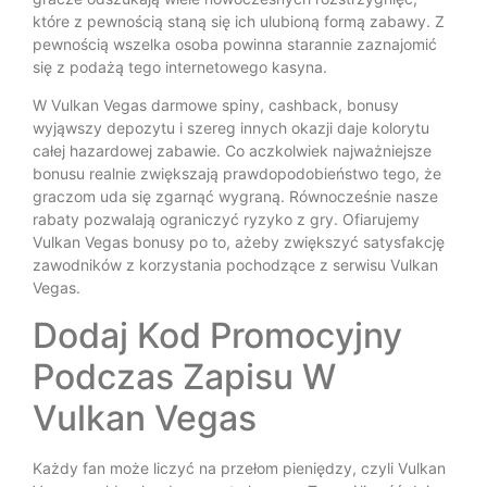
które z pewnością staną się ich ulubioną formą zabawy. Z
pewnością wszelka osoba powinna starannie zaznajomić
się z podażą tego internetowego kasyna.
W Vulkan Vegas darmowe spiny, cashback, bonusy
wyjąwszy depozytu i szereg innych okazji daje kolorytu
całej hazardowej zabawie. Co aczkolwiek najważniejsze
bonusu realnie zwiększają prawdopodobieństwo tego, że
graczom uda się zgarnąć wygraną. Równocześnie nasze
rabaty pozwalają ograniczyć ryzyko z gry. Ofiarujemy
Vulkan Vegas bonusy po to, ażeby zwiększyć satysfakcję
zawodników z korzystania pochodzące z serwisu Vulkan
Vegas.
Dodaj Kod Promocyjny
Podczas Zapisu W
Vulkan Vegas
Każdy fan może liczyć na przełom pieniędzy, czyli Vulkan