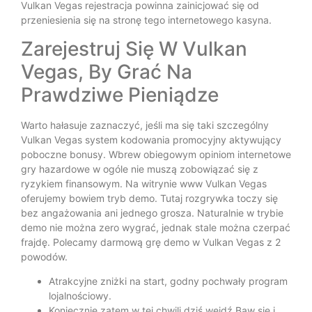
Vulkan Vegas rejestracja powinna zainicjować się od
przeniesienia się na stronę tego internetowego kasyna.
Zarejestruj Się W Vulkan
Vegas, By Grać Na
Prawdziwe Pieniądze
Warto hałasuje zaznaczyć, jeśli ma się taki szczególny
Vulkan Vegas system kodowania promocyjny aktywujący
poboczne bonusy. Wbrew obiegowym opiniom internetowe
gry hazardowe w ogóle nie muszą zobowiązać się z
ryzykiem finansowym. Na witrynie www Vulkan Vegas
oferujemy bowiem tryb demo. Tutaj rozgrywka toczy się
bez angażowania ani jednego grosza. Naturalnie w trybie
demo nie można zero wygrać, jednak stale można czerpać
frajdę. Polecamy darmową grę demo w Vulkan Vegas z 2
powodów.
Atrakcyjne zniżki na start, godny pochwały program
lojalnościowy.
Koniecznie zatem w tej chwili dziś wejdź Baw się i