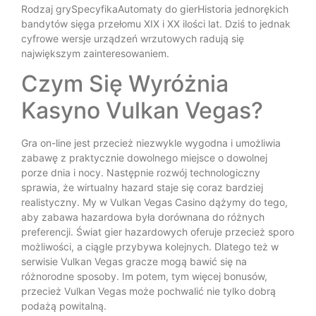
Rodzaj grySpecyfikaAutomaty do gierHistoria jednorękich
bandytów sięga przełomu XIX i XX ilości lat. Dziś to jednak
cyfrowe wersje urządzeń wrzutowych radują się
największym zainteresowaniem.
Czym Się Wyróżnia
Kasyno Vulkan Vegas?
Gra on-line jest przecież niezwykle wygodna i umożliwia
zabawę z praktycznie dowolnego miejsce o dowolnej
porze dnia i nocy. Następnie rozwój technologiczny
sprawia, że wirtualny hazard staje się coraz bardziej
realistyczny. My w Vulkan Vegas Casino dążymy do tego,
aby zabawa hazardowa była dorównana do różnych
preferencji. Świat gier hazardowych oferuje przecież sporo
możliwości, a ciągle przybywa kolejnych. Dlatego też w
serwisie Vulkan Vegas gracze mogą bawić się na
różnorodne sposoby. Im potem, tym więcej bonusów,
przecież Vulkan Vegas może pochwalić nie tylko dobrą
podażą powitalną.