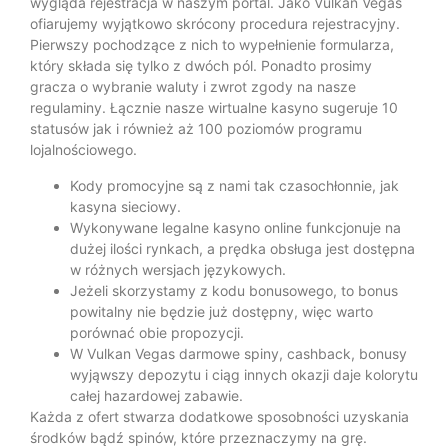
wygląda rejestracja w naszym portal. Jako Vulkan Vegas
ofiarujemy wyjątkowo skrócony procedura rejestracyjny.
Pierwszy pochodzące z nich to wypełnienie formularza,
który składa się tylko z dwóch pól. Ponadto prosimy
gracza o wybranie waluty i zwrot zgody na nasze
regulaminy. Łącznie nasze wirtualne kasyno sugeruje 10
statusów jak i również aż 100 poziomów programu
lojalnościowego.
Kody promocyjne są z nami tak czasochłonnie, jak
kasyna sieciowy.
Wykonywane legalne kasyno online funkcjonuje na
dużej ilości rynkach, a prędka obsługa jest dostępna
w różnych wersjach językowych.
Jeżeli skorzystamy z kodu bonusowego, to bonus
powitalny nie będzie już dostępny, więc warto
porównać obie propozycji.
W Vulkan Vegas darmowe spiny, cashback, bonusy
wyjąwszy depozytu i ciąg innych okazji daje kolorytu
całej hazardowej zabawie.
Każda z ofert stwarza dodatkowe sposobności uzyskania
środków bądź spinów, które przeznaczymy na grę.