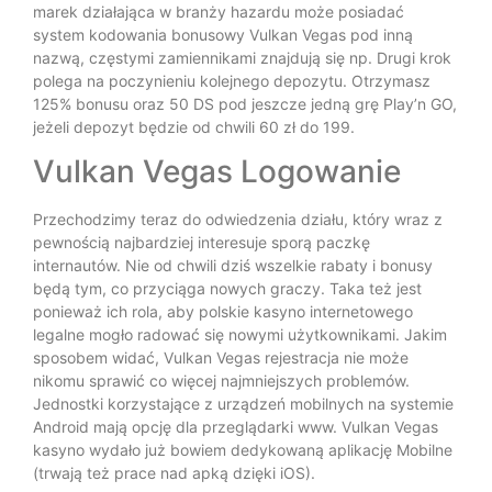
marek działająca w branży hazardu może posiadać
system kodowania bonusowy Vulkan Vegas pod inną
nazwą, częstymi zamiennikami znajdują się np. Drugi krok
polega na poczynieniu kolejnego depozytu. Otrzymasz
125% bonusu oraz 50 DS pod jeszcze jedną grę Play’n GO,
jeżeli depozyt będzie od chwili 60 zł do 199.
Vulkan Vegas Logowanie
Przechodzimy teraz do odwiedzenia działu, który wraz z
pewnością najbardziej interesuje sporą paczkę
internautów. Nie od chwili dziś wszelkie rabaty i bonusy
będą tym, co przyciąga nowych graczy. Taka też jest
ponieważ ich rola, aby polskie kasyno internetowego
legalne mogło radować się nowymi użytkownikami. Jakim
sposobem widać, Vulkan Vegas rejestracja nie może
nikomu sprawić co więcej najmniejszych problemów.
Jednostki korzystające z urządzeń mobilnych na systemie
Android mają opcję dla przeglądarki www. Vulkan Vegas
kasyno wydało już bowiem dedykowaną aplikację Mobilne
(trwają też prace nad apką dzięki iOS).