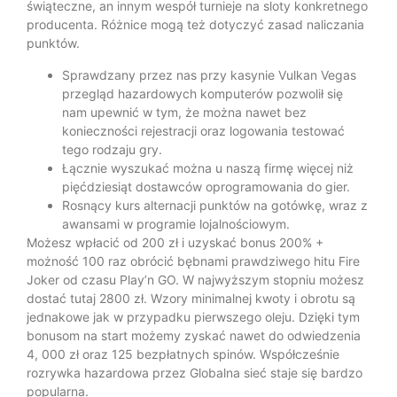
świąteczne, an innym wespół turnieje na sloty konkretnego
producenta. Różnice mogą też dotyczyć zasad naliczania
punktów.
Sprawdzany przez nas przy kasynie Vulkan Vegas
przegląd hazardowych komputerów pozwolił się
nam upewnić w tym, że można nawet bez
konieczności rejestracji oraz logowania testować
tego rodzaju gry.
Łącznie wyszukać można u naszą firmę więcej niż
pięćdziesiąt dostawców oprogramowania do gier.
Rosnący kurs alternacji punktów na gotówkę, wraz z
awansami w programie lojalnościowym.
Możesz wpłacić od 200 zł i uzyskać bonus 200% +
możność 100 raz obrócić bębnami prawdziwego hitu Fire
Joker od czasu Play’n GO. W najwyższym stopniu możesz
dostać tutaj 2800 zł. Wzory minimalnej kwoty i obrotu są
jednakowe jak w przypadku pierwszego oleju. Dzięki tym
bonusom na start możemy zyskać nawet do odwiedzenia
4, 000 zł oraz 125 bezpłatnych spinów. Współcześnie
rozrywka hazardowa przez Globalna sieć staje się bardzo
popularna.