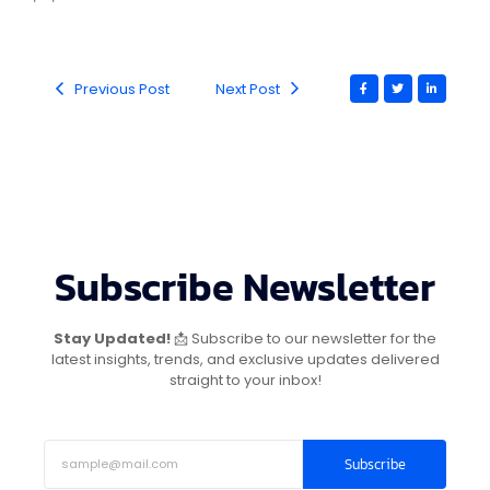
Previous Post
Next Post
Subscribe Newsletter
Stay Updated!
📩 Subscribe to our newsletter for the
latest insights, trends, and exclusive updates delivered
straight to your inbox!
Subscribe