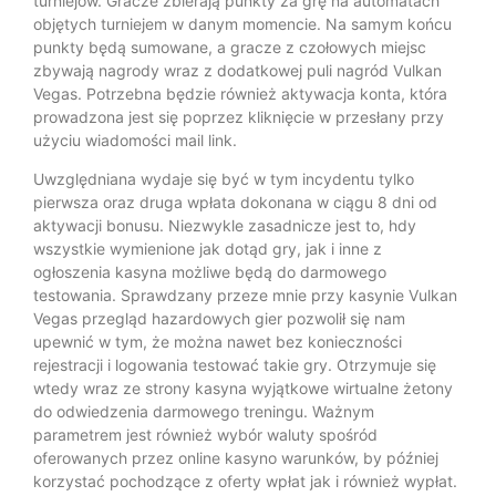
turniejów. Gracze zbierają punkty za grę na automatach
objętych turniejem w danym momencie. Na samym końcu
punkty będą sumowane, a gracze z czołowych miejsc
zbywają nagrody wraz z dodatkowej puli nagród Vulkan
Vegas. Potrzebna będzie również aktywacja konta, która
prowadzona jest się poprzez kliknięcie w przesłany przy
użyciu wiadomości mail link.
Uwzględniana wydaje się być w tym incydentu tylko
pierwsza oraz druga wpłata dokonana w ciągu 8 dni od
aktywacji bonusu. Niezwykle zasadnicze jest to, hdy
wszystkie wymienione jak dotąd gry, jak i inne z
ogłoszenia kasyna możliwe będą do darmowego
testowania. Sprawdzany przeze mnie przy kasynie Vulkan
Vegas przegląd hazardowych gier pozwolił się nam
upewnić w tym, że można nawet bez konieczności
rejestracji i logowania testować takie gry. Otrzymuje się
wtedy wraz ze strony kasyna wyjątkowe wirtualne żetony
do odwiedzenia darmowego treningu. Ważnym
parametrem jest również wybór waluty spośród
oferowanych przez online kasyno warunków, by później
korzystać pochodzące z oferty wpłat jak i również wypłat.