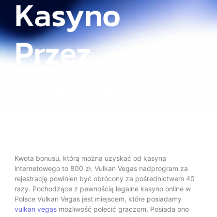
Kasyno
Przez
Internet
Kwota bonusu, którą można uzyskać od kasyna
internetowego to 800 zł. Vulkan Vegas nadprogram za
rejestrację powinien być obrócony za pośrednictwem 40
razy. Pochodzące z pewnością legalne kasyno online w
Polsce Vulkan Vegas jest miejscem, które posiadamy
vulkan vegas
możliwość polecić graczom. Posiada ono