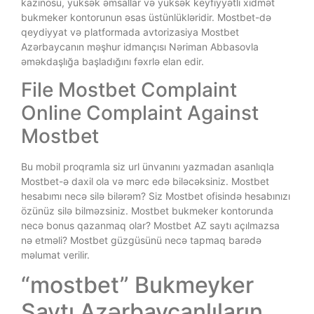
kazinosu, yüksək əmsallar və yüksək keyfiyyətli xidmət
bukmeker kontorunun əsas üstünlükləridir. Mostbet-də
qeydiyyat və platformada avtorizasiya Mostbet
Azərbaycanın məşhur idmançısı Nəriman Abbasovla
əməkdaşlığa başladığını fəxrlə elan edir.
File Mostbet Complaint
Online Complaint Against
Mostbet
Bu mobil proqramla siz url ünvanını yazmadan asanlıqla
Mostbet-ə daxil ola və mərc edə biləcəksiniz. Mostbet
hesabımı necə silə bilərəm? Siz Mostbet ofisində hesabınızı
özünüz silə bilməzsiniz. Mostbet bukmeker kontorunda
necə bonus qazanmaq olar? Mostbet AZ saytı açılmazsa
nə etməli? Mostbet güzgüsünü necə tapmaq barədə
məlumat verilir.
“mostbet” Bukmeyker
Saytı Azərbaycanlıların