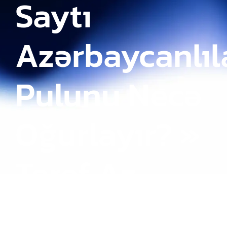
Saytı
Azərbaycanlıl
Pulunu Necə
Oğurlayır? »
Teref Az