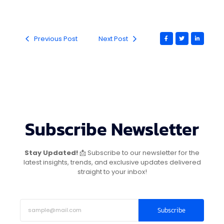
Previous Post
Next Post
Subscribe Newsletter
Stay Updated!
📩 Subscribe to our newsletter for the
latest insights, trends, and exclusive updates delivered
straight to your inbox!
Subscribe