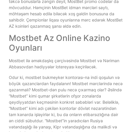
təkcə bonuslarla zəngin deyil, MostBet promo codelar da
mövcuddur. Həmçinin MostBet idman mərcləri saytı,
möhtəşəm hesab edilə biləcək xoş gəldin bonusuna da
sahibdir. Çempionlar liqası oyunlarına mərc edərək MostBet
AZ koinləri qazanmaq şansı əldə edin.
Mostbet Az Online Kazino
Oyunları
Mostbet ilə əməkdaşlıq çərçivəsində Mostbet və Nəriman
Abbasovdan hədiyyələr lotereyası keçiriləcək.
Odur ki, mostbet bukmeyker kontorası-na indi qoşulun və
böyük qazanclardan faydalanın! Mostbet mərclərində necə
qazanmalı? Mostbet-dən pulu necə çıxarmaq olar? Əslində
“Mostbet” kimi qumar şirkətlərin ofşor zonalarda
qeydiyyatdan keçməsinin konkret səbəbləri var. Beləliklə,
“Mostbet” kimi adı çəkilən kontorlar dövlət nəzarətindən
tam kənarda işləyirlər ki, bu da onların etibarsızlığına dair
ən ciddi sübutdur. “Mostbet”in yaradıcıları Rusiya
vətəndaşlığı ilə yanaşı, Kipr vətəndaşlığına da malikdi və