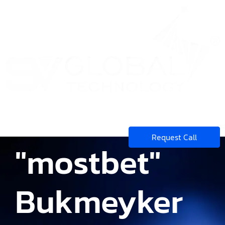
Request Call
"mostbet"
Bukmeyker