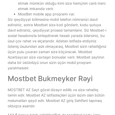
etmək mümkün olduğu kimi sizə həmçinin canlı mərc
etmək imkanıda verir.
MostBet mobile app proqramı var.
Siz qeydiyyat bölməsinə mobil telefon nömrənizi daxil
edirsiniz, sonra Mostbet sizə kod göndərir, kodu qutuya
daxil edirsiniz, qeydiyyat prosesi tamamlanır. Siz Mostbet-i
sosial hesabınızla birləşdirərək hesab yarada bilərsiniz, bu
üsul çox rahat və əlçatandır. Adətən istifadə etdiyiniz
ödəniş üsulundan asılı olmayaraq, Mostbet sizin rahatlığınız
üçün pulu çıxaran zaman sizə köçürəcək. Mostbet
Azərbaycan sizə vaxtaşırı bonuslar verir. Mostbet saytının
daha bir üstünlüyü onun sizin üçün mobil proqram
yaratmasıdır.
Mostbet Bukmeyker Rəyi
MOSTBET AZ Sayt gözəl dizayn edilib və sizə rahatlıq
təmin edir. Mostbet AZ istifadəçiləri üçün lazım olan bütün
məlumatları qeyd edir. Mostbet AZ giriş Səhifəni tapmaq
olduqca asandır.
144 $ bonus tələb edinMostBet-də təqdimat kodu üzrə