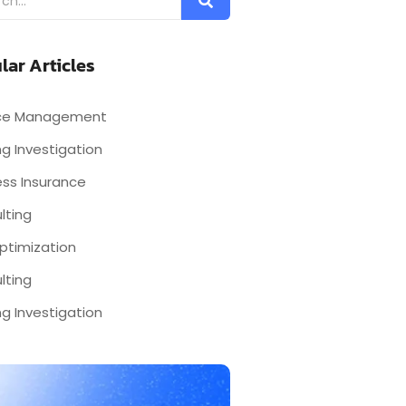
lar Articles
nce Management
g Investigation
ess Insurance
lting
ptimization
lting
g Investigation