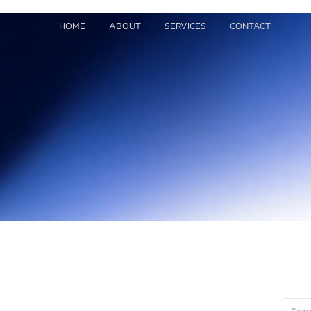
HOME
ABOUT
SERVICES
CONTACT