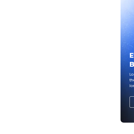
E
B
Lo
th
lo