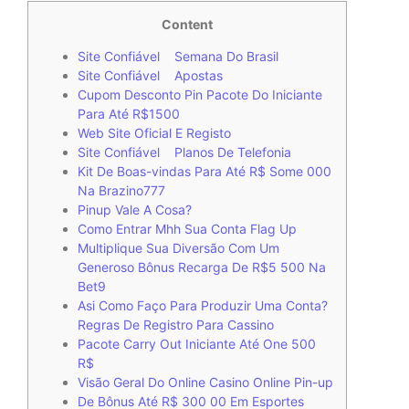
Content
Site Confiável Semana Do Brasil
Site Confiável Apostas
Cupom Desconto Pin Pacote Do Iniciante
Para Até R$1500
Web Site Oficial E Registo
Site Confiável Planos De Telefonia
Kit De Boas-vindas Para Até R$ Some 000
Na Brazino777
Pinup Vale A Cosa?
Como Entrar Mhh Sua Conta Flag Up
Multiplique Sua Diversão Com Um
Generoso Bônus Recarga De R$5 500 Na
Bet9
Asi Como Faço Para Produzir Uma Conta?
Regras De Registro Para Cassino
Pacote Carry Out Iniciante Até One 500
R$
Visão Geral Do Online Casino Online Pin-up
De Bônus Até R$ 300 00 Em Esportes