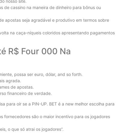
do nosso site.
us de cassino na maneira de dinheiro para bônus ou
 de apostas seja agradável e produtivo em termos sobre
 volta na caça-níqueis coloridos apresentando pagamentos
té R$ Four 000 Na
nte, possa ser euro, dólar, and so forth.
is agrada.
games de apostas.
rso financeiro de verdade.
cisa para oír se a PIN-UP. BET é a new melhor escolha para
fornecedores são o maior incentivo para os jogadores
is, o que só atrai os jogadores”.