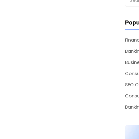
Popu
Fina
Bankin
Busin
Consu
SEO O
Consu
Bankin