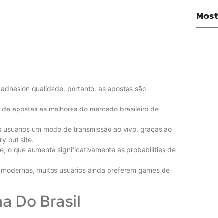
Most
1XBET 
honest
July 
1xSlot
Промок
July 
adhesión qualidade, portanto, as apostas são
Kings 
casino
 de apostas as melhores do mercado brasileiro de
July 
1Win Br
2023
us usuários um modo de transmissão ao vivo, graças ao
July 
y out site.
 o que aumenta significativamente as probabilities de
s modernas, muitos usuários ainda preferem games de
 Do Brasil