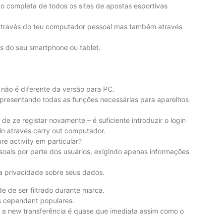
o completa de todos os sites de apostas esportivas
através do teu computador pessoal mas também através
s do seu smartphone ou tablet.
 não é diferente da versão para PC.
presentando todas as funções necessárias para aparelhos
 ze registar novamente – é suficiente introduzir o login
gin através carry out computador.
e activity em particular?
soais por parte dos usuários, exigindo apenas informações
la privacidade sobre seus dados.
e de ser filtrado durante marca.
s cependant populares.
s a new transferência é quase que imediata assim como o